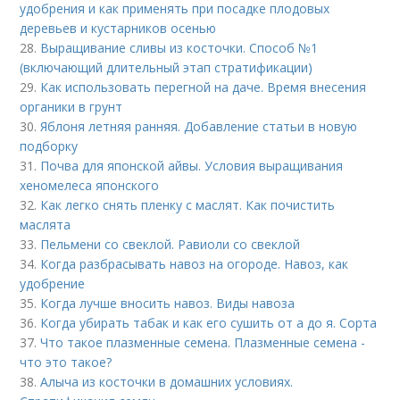
удобрения и как применять при посадке плодовых
деревьев и кустарников осенью
28.
Выращивание сливы из косточки. Способ №1
(включающий длительный этап стратификации)
29.
Как использовать перегной на даче. Время внесения
органики в грунт
30.
Яблоня летняя ранняя. Добавление статьи в новую
подборку
31.
Почва для японской айвы. Условия выращивания
хеномелеса японского
32.
Как легко снять пленку с маслят. Как почистить
маслята
33.
Пельмени со свеклой. Равиоли со свеклой
34.
Когда разбрасывать навоз на огороде. Навоз, как
удобрение
35.
Когда лучше вносить навоз. Виды навоза
36.
Когда убирать табак и как его сушить от а до я. Сорта
37.
Что такое плазменные семена. Плазменные семена -
что это такое?
38.
Алыча из косточки в домашних условиях.