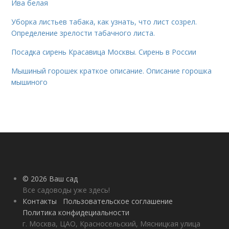
Ива белая
Уборка листьев табака, как узнать, что лист созрел.
Определение зрелости табачного листа.
Посадка сирень Красавица Москвы. Сирень в России
Мышиный горошек краткое описание. Описание горошка
мышиного
© 2026 Ваш сад
Все садоводы уже здесь!
Контакты
Пользовательское соглашение
Политика конфидециальности
г. Москва, ЦАО, Красносельский, Мясницкая улица