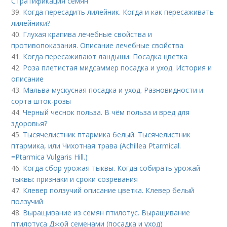
Стратификация семян
39.
Когда пересадить лилейник. Когда и как пересаживать
лилейники?
40.
Глухая крапива лечебные свойства и
противопоказания. Описание лечебные свойства
41.
Когда пересаживают ландыши. Посадка цветка
42.
Роза плетистая мидсаммер посадка и уход. История и
описание
43.
Мальва мускусная посадка и уход. Разновидности и
сорта шток-розы
44.
Черный чеснок польза. В чём польза и вред для
здоровья?
45.
Тысячелистник птармика белый. Тысячелистник
птармика, или Чихотная трава (Achillea Ptarmical.
=Ptarmica Vulgaris Hill.)
46.
Когда сбор урожая тыквы. Когда собирать урожай
тыквы: признаки и сроки созревания
47.
Клевер ползучий описание цветка. Клевер белый
ползучий
48.
Выращивание из семян птилотус. Выращивание
птилотуса Джой семенами (посадка и уход)