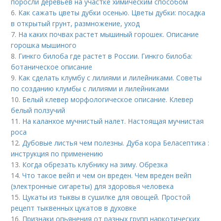
поросли деревьев на участке химическим способом
6.
Как сажать цветы дубки осенью. Цветы дубки: посадка
в открытый грунт, размножение, уход
7.
На каких почвах растет мышиный горошек. Описание
горошка мышиного
8.
Гинкго билоба где растет в России. Гинкго билоба:
ботаническое описание
9.
Как сделать клумбу с лилиями и лилейниками. Советы
по созданию клумбы с лилиями и лилейниками
10.
Белый клевер морфологическое описание. Клевер
белый ползучий
11.
На каланхое мучнистый налет. Настоящая мучнистая
роса
12.
Дубовые листья чем полезны. Дуба кора Беласептика :
инструкция по применению
13.
Когда обрезать клубнику на зиму. Обрезка
14.
Что такое вейп и чем он вреден. Чем вреден вейп
(электронные сигареты) для здоровья человека
15.
Цукаты из тыквы в сушилке для овощей. Простой
рецепт тыквенных цукатов в духовке
16.
Признаки опьянения от разных групп наркотических