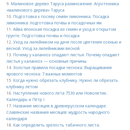
9.
Малиновое дерево Таруса размножение. Агротехника
«малинового дерева» Таруса
10.
Подготовка к посеву семян лимонника. Посадка
лимонника: подготовка почвы и посадочных ям
11.
Айва японская посадка из семян и уход в открытом
грунте. Подготовка почвы и посадка
12.
Уход за лилейником на даче после цветения осенью и
весной. Уход за лилейниками весной.
13.
Почему у каланхоэ опадают листья. Почему опадают
листья у каланхоэ — основные причины
14.
Золотые правила посадки чеснока. Выращивание
ярового чеснока: 7 важных моментов
15.
Когда нужно обрезать клубнику. Нужно ли обрезать
клубнику летом
16.
Наступление нового лета 7530 или Новолетие..
Календарь и Пётр I
17.
Название месяцев в древнерусском календаре.
Славянские названия месяцев: мудрость народного
календаря
18.
Как определить зрелость табачного листа.