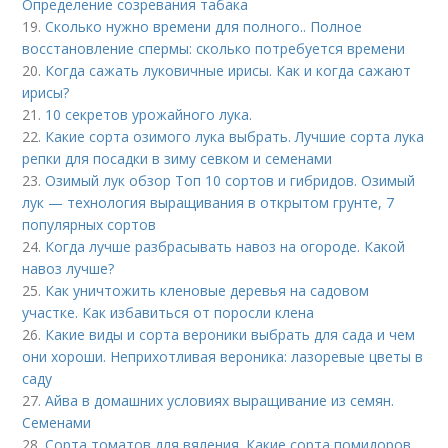
Определение созревания табака
19.
Сколько нужно времени для полного.. Полное
восстановление спермы: сколько потребуется времени
20.
Когда сажать луковичные ирисы. Как и когда сажают
ирисы?
21.
10 секретов урожайного лука.
22.
Какие сорта озимого лука выбрать. Лучшие сорта лука
репки для посадки в зиму севком и семенами
23.
Озимый лук обзор Топ 10 сортов и гибридов. Озимый
лук — технология выращивания в открытом грунте, 7
популярных сортов
24.
Когда лучше разбрасывать навоз на огороде. Какой
навоз лучше?
25.
Как уничтожить кленовые деревья на садовом
участке. Как избавиться от поросли клена
26.
Какие виды и сорта вероники выбрать для сада и чем
они хороши. Неприхотливая вероника: лазоревые цветы в
саду
27.
Айва в домашних условиях выращивание из семян.
Семенами
28.
Сорта томатов для вяления. Какие сорта помидоров