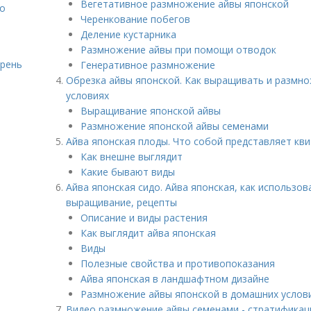
Вегетативное размножение айвы японской
то
Черенкование побегов
Деление кустарника
Размножение айвы при помощи отводок
ирень
Генеративное размножение
Обрезка айвы японской. Как выращивать и размно
условиях
Выращивание японской айвы
Размножение японской айвы семенами
Айва японская плоды. Что собой представляет кв
Как внешне выглядит
Какие бывают виды
Айва японская сидо. Айва японская, как использов
выращивание, рецепты
Описание и виды растения
Как выглядит айва японская
Виды
Полезные свойства и противопоказания
Айва японская в ландшафтном дизайне
Размножение айвы японской в домашних услов
Видео размножение айвы семенами - стратификаци