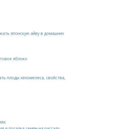
жать японскую айву в домашних
итовое яблоко
ать плоды хеномелеса, свойства,
иях
я и посадка семян на рассаду