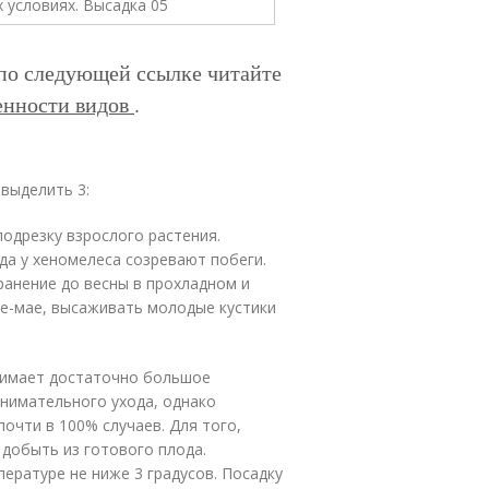
 по следующей ссылке читайте
енности видов
.
выделить 3:
одрезку взрослого растения.
да у хеномелеса созревают побеги.
хранение до весны в прохладном и
ле-мае, высаживать молодые кустики
нимает достаточно большое
внимательного ухода, однако
очти в 100% случаев. Для того,
добыть из готового плода.
ературе не ниже 3 градусов. Посадку