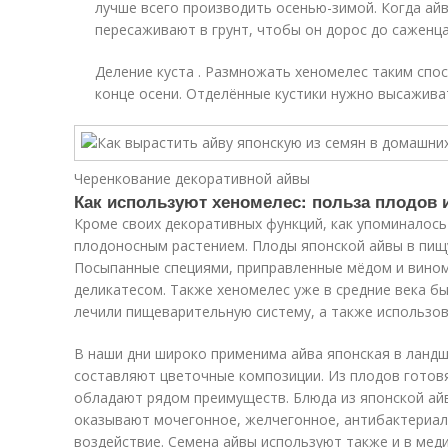
лучше всего производить осенью-зимой. Когда айв
пересаживают в грунт, чтобы он дорос до саженца
Деление куста . Размножать хеномелес таким спос
конце осени. Отделённые кустики нужно высаживать
Черенкование декоративной айвы
Как используют хеномелес: польза плодов 
Кроме своих декоративных функций, как упоминалось
плодоносным растением. Плоды японской айвы в пищ
Посыпанные специями, приправленные мёдом и вином
деликатесом. Также хеномелес уже в средние века бы
лечили пищеварительную систему, а также использов
В наши дни широко применима айва японская в ландш
составляют цветочные композиции. Из плодов готовя
обладают рядом преимуществ. Блюда из японской ай
оказывают мочегонное, желчегонное, антибактериа
воздействие. Семена айвы используют также и в меди