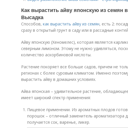
Как вырастить айву японскую из семян 
Высадка
Способов,
как вырастить айву из семян
, есть 2: пос
сразу в открытый грунт в саду или в рассадные конте
Айву японскую (Хеномелес), которая является карли
северным лимоном. Этому не нужно удивляться, поск
количество аскорбиновой кислоты.
Растение покоряет все больше садов, причем не толь
регионах с более суровым климатом. Именно поэтому
вырастить айву в домашних условиях.
Айва японская – удивительное растение, обладающее
имеет широкий спектр применения:
Пищевое применении. Из ароматных плодов готовя
порошок – отличный заменитель ароматизатора дл
получается сок, варенье, ликер.