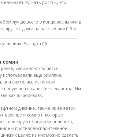
а начинает пускать росток, его
.
обом лучше всего в конце весны или в
 друг от друга на расстоянии 0,5 м.
и семян
 ранее, хеномелес является
у использовали ещё римляне.
, они считались истинным
л популярен в качестве лекарства. Им
али как афродизиак.
афтном дизайне, также из её веток
т варенье и компот, которые
вы тонизируют организм человека,
льное и противовоспалительное
цинских целях: из них можно сделать