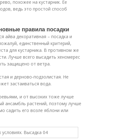
рево, похожее на кустарник. Ее
одов, ведь это простой способ
сновные правила посадки
ся айва декоративная – посадка и
 пожалуй, единственный критерий,
ста для кустарника. В противном же
сти. Лучше всего высадить хеномерес
ыть защищено от ветра.
истая и дерново-подзолистая. Не
ожет застаиваться вода.
ревьями, и от высоких тоже лучше
ый ансамбль растений, поэтому лучше
мо садить его возле яблони или