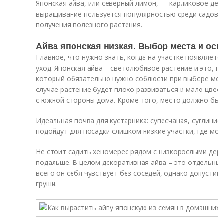
Японская айва, или северный лимон, — карликовое де
выращивание пользуется популярностью среди садов
получения полезного растения.
Айва японская низкая. Выбор места и о
Главное, что нужно знать, когда на участке появляет
уход. Японская айва – светолюбивое растение и это,
который обязательно нужно соблюсти при выборе ме
случае растение будет плохо развиваться и мало цве
с южной стороны дома. Кроме того, место должно б
Идеальная почва для кустарника: супесчаная, суглин
подойдут для посадки слишком низкие участки, где м
Не стоит садить хеномерес рядом с низкорослыми де
подальше. В целом декоративная айва – это отдельн
всего он себя чувствует без соседей, однако допусти
груши.