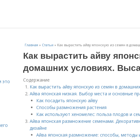
Главная
»
Статьи
»
Как вырастить айву японскую из семян в домаш
Как вырастить айву японс
домашних условиях. Выс
Содержание
и это
Как вырастить айву японскую из семян в домашних
Айва японская низкая. Выбор места и основные пр
Как посадить японскую айву
Способы размножения растения
Как используют хеномелес: польза плодов и се
Айва японская размножение семенами. Декоратив
него
дизайне
Айва японская размножение: способы, методы 