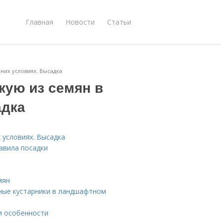
Главная
Новости
Статьи
них условиях. Высадка
кую из семян в
адка
 условиях. Высадка
авила посадки
мян
ные кустарники в ландшафтном
и особенности