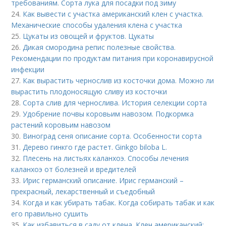
требованиям. Сорта лука для посадки под зиму
24.
Как вывести с участка американский клен с участка.
Механические способы удаления клена с участка
25.
Цукаты из овощей и фруктов. Цукаты
26.
Дикая смородина репис полезные свойства.
Рекомендации по продуктам питания при коронавирусной
инфекции
27.
Как вырастить чернослив из косточки дома. Можно ли
вырастить плодоносящую сливу из косточки
28.
Сорта слив для чернослива. История селекции сорта
29.
Удобрение почвы коровьим навозом. Подкормка
растений коровьим навозом
30.
Виноград сеня описание сорта. Особенности сорта
31.
Дерево гинкго где растет. Ginkgo biloba L.
32.
Плесень на листьях каланхоэ. Способы лечения
каланхоэ от болезней и вредителей
33.
Ирис германский описание. Ирис германский –
прекрасный, лекарственный и съедобный
34.
Когда и как убирать табак. Когда собирать табак и как
его правильно сушить
35.
Как избавиться в саду от клена. Клен американский: