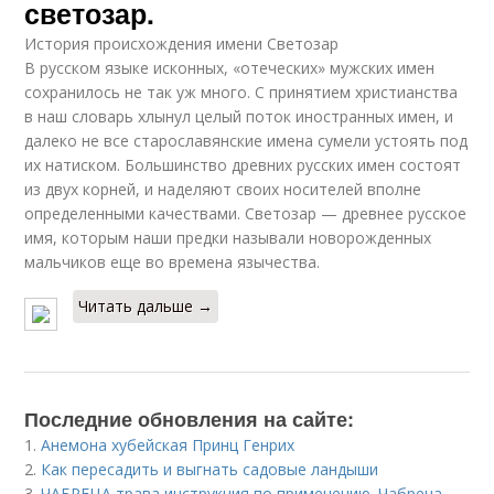
светозар.
История происхождения имени Светозар
В русском языке исконных, «отеческих» мужских имен
сохранилось не так уж много. С принятием христианства
в наш словарь хлынул целый поток иностранных имен, и
далеко не все старославянские имена сумели устоять под
их натиском. Большинство древних русских имен состоят
из двух корней, и наделяют своих носителей вполне
определенными качествами. Светозар — древнее русское
имя, которым наши предки называли новорожденных
мальчиков еще во времена язычества.
Читать дальше →
Последние обновления на сайте:
1.
Анемона хубейская Принц Генрих
2.
Как пересадить и выгнать садовые ландыши
3.
ЧАБРЕЦА трава инструкция по применению. Чабреца