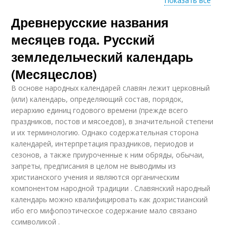
Показать все
Древнерусские названия
Месяцы в календаре
месяцев года. Русский
земледельческий календарь
(Месяцеслов)
В основе народных календарей славян лежит церковный
(или) календарь, определяющий состав, порядок,
иерархию единиц годового времени (прежде всего
праздников, постов и мясоедов), в значительной степени
и их терминологию. Однако содержательная сторона
календарей, интерпретация праздников, периодов и
сезонов, а также приуроченные к ним обряды, обычаи,
запреты, предписания в целом не выводимы из
христианского учения и являются органическим
компонентом народной традиции . Славянский народный
календарь можно квалифицировать как дохристианский
ибо его мифопоэтическое содержание мало связано
ссимволикой .