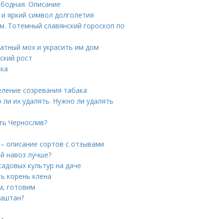
ободная. Описание
 и яркий символ долголетия
м. Тотемный славянский гороскоп по
натный мох и украсить им дом
ский рост
шка
еление созревания табака
 ли их удалять. Нужно ли удалять
ть Чернослив?
к – описание сортов с отзывами
ой навоз лучше?
садовых культур на даче
ть корень клена
м, готовим
каштан?