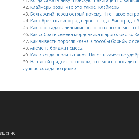
41.
Когда сажать айву японскую. Навигация по запися
42.
Клаймеры розы, что это такое. Клаймеры
43.
Болгарский перец острый почему. Что такое остро
44.
Как обрезать виноград первого года. Виноград: о
45.
Как пересадить лилейник осенью на новое место. 
46.
Как собрать семена мордовника шароголового. Ка
47.
Как вывести поросли клена. Способы борьбы с я
48.
Анемона бриджит смесь.
49.
Как и когда вносить навоз. Навоз в качестве удоб
50.
На одной грядке с чесноком, что можно посадить.
лучшие соседи по грядке
лашение