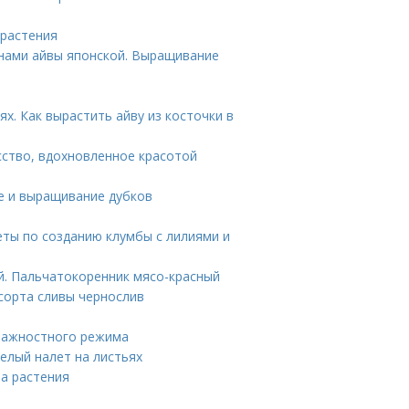
 растения
енами айвы японской. Выращивание
ях. Как вырастить айву из косточки в
сство, вдохновленное красотой
е и выращивание дубков
еты по созданию клумбы с лилиями и
й. Пальчатокоренник мясо-красный
сорта сливы чернослив
влажностного режима
белый налет на листьях
на растения