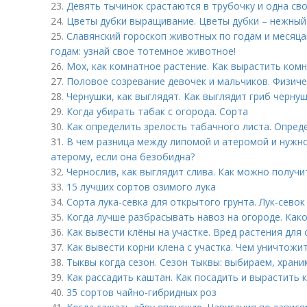
23.
Девять тычинок срастаются в трубочку и одна св
24.
Цветы дубки выращивание. Цветы дубки – нежный
25.
Славянский гороскоп животных по годам и месяца
годам: узнай свое тотемное животное!
26.
Мох, как комнатное растение. Как вырастить ком
27.
Половое созревание девочек и мальчиков. Физиче
28.
Чернушки, как выглядят. Как выглядит гриб черну
29.
Когда убирать табак с огорода. Сорта
30.
Как определить зрелость табачного листа. Опред
31.
В чем разница между липомой и атеромой и нужно
атерому, если она безобидна?
32.
Чернослив, как выглядит слива. Как можно получи
33.
15 лучших сортов озимого лука
34.
Сорта лука-севка для открытого грунта. Лук-сево
35.
Когда лучше разбрасывать навоз на огороде. Как
36.
Как вывести клёны на участке. Вред растения для 
37.
Как вывести корни клена с участка. Чем уничтожи
38.
Тыквы когда сезон. Сезон тыквы: выбираем, храни
39.
Как рассадить каштан. Как посадить и вырастить 
40.
35 сортов чайно-гибридных роз