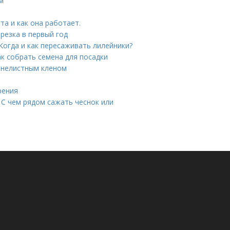
м
та и как она работает.
брезка в первый год
Когда и как пересаживать лилейники?
к собрать семена для посадки
сенелистным кленом
рения
 С чем рядом сажать чеснок или