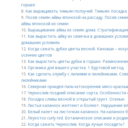
горшке
8.
Как выращивать тимьян ползучий. Тимьян: посадка
9.
Посев семян айвы японской на рассаду. Посев сем
айвы японской из семян
10.
Выращивание айвы из семян дома. Стратификация
11.
Как вырастить айву из семечка в домашних услови
домашних условиях
12.
Когда сажать дубки цветы весной. Канзаши – иску
осенних цветов
13.
Как вырастить цветы дубки в горшке. Размножени
14.
Органика для вашего участка. 1 Буртовой метод.
15.
Как сделать клумбу с лилиями и лилейниками. Сов
лилейниками
16.
Северная орхидея пальчатокоренник мясо-красны
17.
Чернослив поздний описание сорта. Особенности 
18.
Посадка сливы весной в открытый грунт. Осенью
19.
Листья каланхоэ желтеют и болеют. Нарушение 
20.
Белый налет на листочках каланхоэ. На каланхоэ 
21.
Леукотоэ curly red. Ботаническое описание и роди
22.
Когда сажать Чернослив. Когда лучше посадить?