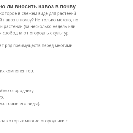
но ли вносить навоз в почву
 которое в свежем виде для растений
й навоз в почву? Не только можно, но
й растений (за несколько недель или
я свободна от огородных культур.
еет ряд преимуществ перед многими
ких компонентов.
.
обно огороднику.
р.
екоторые его виды).
з-за которых многие огородники с