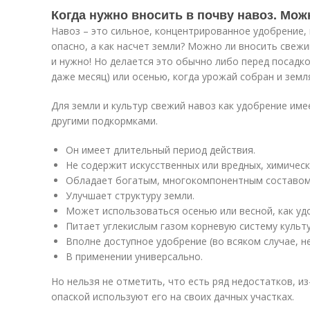
Когда нужно вносить в почву навоз. Мож
Навоз – это сильное, концентрированное удобрение,
опасно, а как насчет земли? Можно ли вносить свежи
и нужно! Но делается это обычно либо перед посадко
даже месяц) или осенью, когда урожай собран и земл
Для земли и культур свежий навоз как удобрение им
другими подкормками.
Он имеет длительный период действия.
Не содержит искусственных или вредных, химичес
Обладает богатым, многокомпонентным составом
Улучшает структуру земли.
Может использоваться осенью или весной, как уд
Питает углекислым газом корневую систему культу
Вполне доступное удобрение (во всяком случае, н
В применении универсально.
Но нельзя не отметить, что есть ряд недостатков, и
опаской используют его на своих дачных участках.