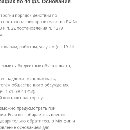
рафик по 44 фз. Основания
трогий порядок действий по
 в постановлении правительства РФ №
-ФЗ и п. 22 постановления № 1279
а:
варам, работам, услугам (ст. 19 44-
, лимиты бюджетных обязательств,
 ее надлежит использовать;
итогам общественного обсуждения;
 1 ст. 99 44-ФЗ);
й контракт расторгнут.
озможно предусмотреть при
и. Если вы собираетесь внести
едварительно обратитесь в Минфин и
новление основанием для