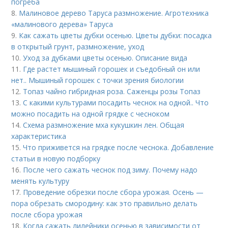
погреба
8.
Малиновое дерево Таруса размножение. Агротехника
«малинового дерева» Таруса
9.
Как сажать цветы дубки осенью. Цветы дубки: посадка
в открытый грунт, размножение, уход
10.
Уход за дубками цветы осенью. Описание вида
11.
Где растет мышиный горошек и съедобный он или
нет.. Мышиный горошек с точки зрения биологии
12.
Топаз чайно гибридная роза. Саженцы розы Топаз
13.
С какими культурами посадить чеснок на одной.. Что
можно посадить на одной грядке с чесноком
14.
Схема размножение мха кукушкин лен. Общая
характеристика
15.
Что приживется на грядке после чеснока. Добавление
статьи в новую подборку
16.
После чего сажать чеснок под зиму. Почему надо
менять культуру
17.
Проведение обрезки после сбора урожая. Осень —
пора обрезать смородину: как это правильно делать
после сбора урожая
18.
Когда сажать лилейники осенью в зависимости от