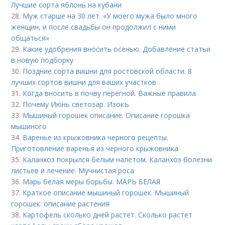
Лучшие сорта яблонь на кубани
28.
Муж старше на 30 лет. «У моего мужа было много
женщин, и после свадьбы он продолжил с ними
общаться»
29.
Какие удобрения вносить осенью. Добавление статьи
в новую подборку
30.
Поздние сорта вишни для ростовской области. 8
лучших сортов вишни для ваших участков
31.
Когда вносить в почву перегной. Важные правила
32.
Почему Июнь светозар. Изокъ
33.
Мышиный горошек описание. Описание горошка
мышиного
34.
Варенье из крыжовника черного рецепты.
Приготовление варенья из черного крыжовника
35.
Каланхоэ покрылся белым налетом. Каланхоэ болезни
листьев и лечение. Мучнистая роса
36.
Марь белая меры борьбы. МАРЬ БЕЛАЯ
37.
Краткое описание мышиный горошек. Мышиный
горошек: описание растения
38.
Картофель сколько дней растет. Сколько растет