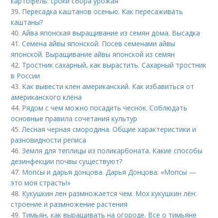
картофель: сроки сбора урожая
39.
Пересадка каштанов осенью. Как пересаживать
каштаны?
40.
Айва японская выращивание из семян дома. Высадка
41.
Семена айвы японской. Посев семенами айвы
японской. Выращивание айвы японской из семян
42.
Тростник сахарный, как вырастить. Сахарный тростник
в России
43.
Как вывести клен американский. Как избавиться от
американского клёна
44.
Рядом с чем можно посадить чеснок. Соблюдать
основные правила сочетания культур
45.
Лесная черная смородина. Общие характеристики и
разновидности реписа
46.
Земля для теплицы из поликарбоната. Какие способы
дезинфекции почвы существуют?
47.
Мопсы и дарья донцова. Дарья Донцова: «Мопсы —
это моя страсть!»
48.
Кукушкин лен размножается чем. Мох кукушкин лён:
строение и размножение растения
49.
Тимьян, как выращивать на огороде. Все о тимьяне