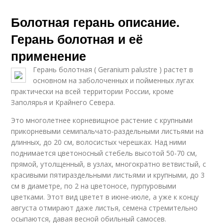
Болотная герань описание.
Герань болотная и её
применение
Герань болотная ( Geranium palustre ) растет в
основном на заболоченных и пойменных лугах
практически на всей территории России, кроме
Заполярья и Крайнего Севера.
Это многолетнее корневищное растение с крупными
прикорневыми семипальчато-раздельными листьями на
длинных, до 20 см, волосистых черешках. Над ними
поднимается цветоносный стебель высотой 50-70 см,
прямой, утолщенный, в узлах, многократно ветвистый, с
красивыми пятираздельными листьями и крупными, до 3
см в диаметре, по 2 на цветоносе, пурпуровыми
цветками. Этот вид цветет в июне-июле, а уже к концу
августа отмирают даже листья, семена стремительно
осыпаются, давая весной обильный самосев.