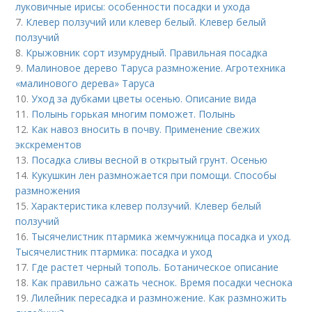
луковичные ирисы: особенности посадки и ухода
7.
Клевер ползучий или клевер белый. Клевер белый
ползучий
8.
Крыжовник сорт изумрудный. Правильная посадка
9.
Малиновое дерево Таруса размножение. Агротехника
«малинового дерева» Таруса
10.
Уход за дубками цветы осенью. Описание вида
11.
Полынь горькая многим поможет. Полынь
12.
Как навоз вносить в почву. Применение свежих
экскрементов
13.
Посадка сливы весной в открытый грунт. Осенью
14.
Кукушкин лен размножается при помощи. Способы
размножения
15.
Характеристика клевер ползучий. Клевер белый
ползучий
16.
Тысячелистник птармика жемчужница посадка и уход.
Тысячелистник птармика: посадка и уход
17.
Где растет черный тополь. Ботаническое описание
18.
Как правильно сажать чеснок. Время посадки чеснока
19.
Лилейник пересадка и размножение. Как размножить