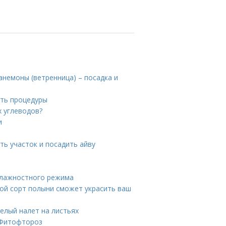
анемоны (ветренница) – посадка и
сть процедуры
х углеводов?
и
ть участок и посадить айву
влажностного режима
кой сорт полыни сможет украсить ваш
белый налет на листьях
. Фитофтороз