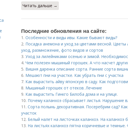
Читать дальше →
са
Последние обновления на сайте:
е
й
1.
Особенности и виды ивы. Какие бывают виды?
2.
Посадка анемона и уход за цветами весной. Цветы 
уход, размножение, фото видов и сортов
3.
Уход за лилейниками осенью и зимой. Необходимо
4.
Чем полезен мышиный горошек. А что насчет други
5.
Вишня даренка описание сорта. Ранние сорта вишн
6.
Мешают пни на участке. Как убрать пни с участка
7.
Как вырастить айву японскую в саду. Как подготови
8.
Мышиный горошек от отеков. Лечение
9.
Как вырастить Гинкго Билоба дома и на улице.
10.
Почему каланхоэ сбрасывает листья. Нарушение 
11.
Сорта полынь декоративная. Посеребрим сад? Ка
участок
12.
Белый налет на листочках каланхоэ. На каланхоэ 
13.
На листьях каланхоэ пятна коричневые и темные