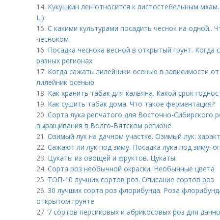
14.
Кукушкин лен относится к листостебельным мхам.
L.)
15.
С какими культурами посадить чеснок на одной.. 
чесноком
16.
Посадка чеснока весной в открытый грунт. Когда с
разных регионах
17.
Когда сажать лилейники осенью в зависимости от
лилейник осенью
18.
Как хранить табак для кальяна. Какой срок годно
19.
Как сушить табак дома. Что такое ферментация?
20.
Сорта лука репчатого для Восточно-Сибирского ре
выращивания в Волго-Вятском регионе
21.
Озимый лук на дачном участке. Озимый лук: харак
22.
Сажают ли лук под зиму. Посадка лука под зиму: 
23.
Цукаты из овощей и фруктов. Цукаты
24.
Сорта роз необычной окраски. Необычные цвета
25.
ТОП-10 лучших сортов роз. Описание сортов роз
26.
30 лучших сорта роз флорибунда. Роза флорибунда 
открытом грунте
27.
7 сортов персиковых и абрикосовых роз для дачно