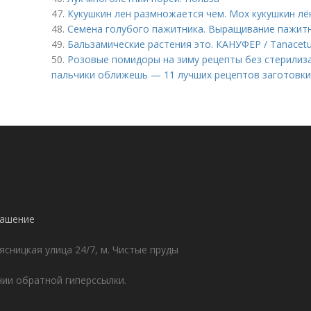
47.
Кукушкин лен размножается чем. Мох кукушкин лё
48.
Семена голубого пажитника. Выращивание пажитн
49.
Бальзамические растения это. КАНУФЕР / Tanacetu
50.
Розовые помидоры на зиму рецепты без стерилиза
пальчики оближешь — 11 лучших рецептов заготовк
лашение
ясницкая улица 24/7, м. Чистые пруды
ии обратной гиперссылки.