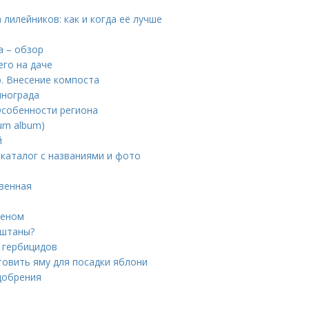
 лилейников: как и когда её лучше
а – обзор
его на даче
ю. Внесение компоста
инограда
Особенности региона
um album)
й
 каталог с названиями и фото
овенная
леном
аштаны?
и гербицидов
товить яму для посадки яблони
удобрения