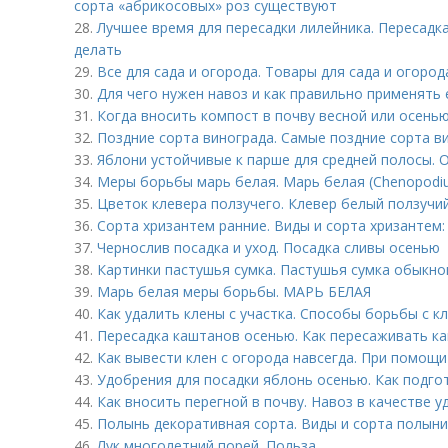
сорта «абрикосовых» роз существуют
28.
Лучшее время для пересадки лилейника. Пересадка
делать
29.
Все для сада и огорода. Товары для сада и огород
30.
Для чего нужен навоз и как правильно применять 
31.
Когда вносить компост в почву весной или осень
32.
Поздние сорта винограда. Самые поздние сорта в
33.
Яблони устойчивые к парше для средней полосы. 
34.
Меры борьбы марь белая. Марь белая (Chenopodi
35.
Цветок клевера ползучего. Клевер белый ползучи
36.
Сорта хризантем ранние. Виды и сорта хризантем:
37.
Чернослив посадка и уход. Посадка сливы осенью
38.
Картинки пастушья сумка. Пастушья сумка обыкн
39.
Марь белая меры борьбы. МАРЬ БЕЛАЯ
40.
Как удалить клены с участка. Способы борьбы с к
41.
Пересадка каштанов осенью. Как пересаживать к
42.
Как вывести клен с огорода навсегда. При помощ
43.
Удобрения для посадки яблонь осенью. Как подго
44.
Как вносить перегной в почву. Навоз в качестве 
45.
Полынь декоративная сорта. Виды и сорта полыни
46.
Лук многолетний порей. Польза