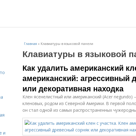
Главная
»
Клавиатуры в языковой панели
Клавиатуры в языковой п
Как удалить американский кле
Что
американский: агрессивный 
или декоративная находка
Клен ясенелистный или американский (Acer negundo) 
ва
кленовых, родом из Северной Америки. В первой поло
он стал одной из самых распространенных чужеродны
кая
е и