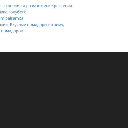
н: строение и размножение растения
ика голубого
m balsamita
ции. Вкусные помидоры на зиму,
и помидоров