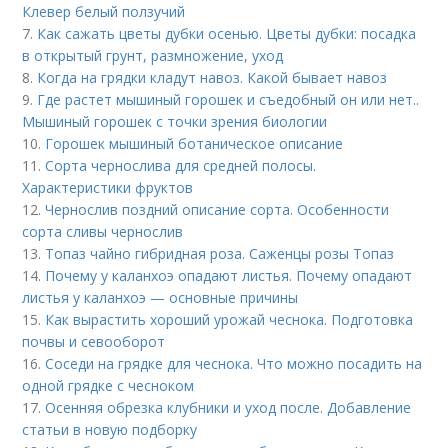
Клевер белый ползучий
7.
Как сажать цветы дубки осенью. Цветы дубки: посадка
в открытый грунт, размножение, уход
8.
Когда на грядки кладут навоз. Какой бывает навоз
9.
Где растет мышиный горошек и съедобный он или нет..
Мышиный горошек с точки зрения биологии
10.
Горошек мышиный ботаническое описание
11.
Сорта чернослива для средней полосы.
Характеристики фруктов
12.
Чернослив поздний описание сорта. Особенности
сорта сливы чернослив
13.
Топаз чайно гибридная роза. Саженцы розы Топаз
14.
Почему у каланхоэ опадают листья. Почему опадают
листья у каланхоэ — основные причины
15.
Как вырастить хороший урожай чеснока. Подготовка
почвы и севооборот
16.
Соседи на грядке для чеснока. Что можно посадить на
одной грядке с чесноком
17.
Осенняя обрезка клубники и уход после. Добавление
статьи в новую подборку