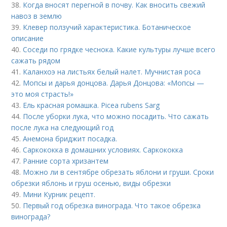
38.
Когда вносят перегной в почву. Как вносить свежий
навоз в землю
39.
Клевер ползучий характеристика. Ботаническое
описание
40.
Соседи по грядке чеснока. Какие культуры лучше всего
сажать рядом
41.
Каланхоэ на листьях белый налет. Мучнистая роса
42.
Мопсы и дарья донцова. Дарья Донцова: «Мопсы —
это моя страсть!»
43.
Ель красная ромашка. Picea rubens Sarg
44.
После уборки лука, что можно посадить. Что сажать
после лука на следующий год
45.
Анемона бриджит посадка.
46.
Саркококка в домашних условиях. Саркококка
47.
Ранние сорта хризантем
48.
Можно ли в сентябре обрезать яблони и груши. Сроки
обрезки яблонь и груш осенью, виды обрезки
49.
Мини Курник рецепт.
50.
Первый год обрезка винограда. Что такое обрезка
винограда?