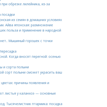
при обрезке лилейника, из-за
а посадки
онская из семян в домашних условиях
и. Айва японская: размножение
ек польза и применение в народной
нет.. Мышиный горошек с точки
 пересадка
сной. Когда вносят перегной: осенью
ы и сорта полыни
кой сорт полыни сможет украсить ваш
 цветах: причины появления и
ют листья у каланхоэ — основные
од. Тысячелистник птармика: посадка