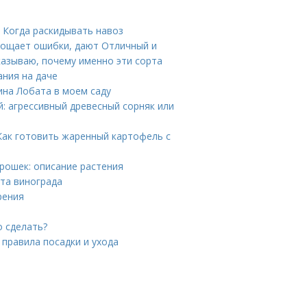
. Когда раскидывать навоз
прощает ошибки, дают Отличный и
казываю, почему именно эти сорта
ания на даче
ина Лобата в моем саду
й: агрессивный древесный сорняк или
Как готовить жаренный картофель с
рошек: описание растения
рта винограда
рения
о сделать?
 правила посадки и ухода