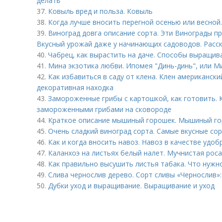
делать
37.
Ковыль вред и польза. Ковыль
38.
Когда лучше вносить перегной осенью или весной
39.
Виноград довга описание сорта. Эти Винограды 
Вкусный урожай даже у начинающих садоводов. Расс
40.
Чабрец, как вырастить на даче. Способы выращив
41.
Мина экзотика любви. Ипомея "Динь-динь", или М
42.
Как избавиться в саду от клена. Клен американски
декоративная находка
43.
Замороженные грибы с картошкой, как готовить. 
замороженными грибами на сковороде
44.
Краткое описание мышиный горошек. Мышиный го
45.
Очень сладкий виноград сорта. Самые вкусные со
46.
Как и когда вносить навоз. Навоз в качестве удоб
47.
Каланхоэ на листьях белый налет. Мучнистая роса
48.
Как правильно высушить листья табака. Что нужн
49.
Слива чернослив дерево. Сорт сливы «Чернослив»:
50.
Дубки уход и выращивание. Выращивание и уход