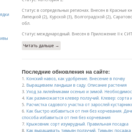
Статус в сопредельных регионах. Внесен в Красные кн
рядки
Липецкой (2), Курской (3), Волгоградской (2), Саратовс
обл.
Статус международный. Внесен в Приложение II к СИТ
ливы
Читать дальше →
Последние обновления на сайте:
1.
Конский навоз, как удобрение. Внесение в почву
2.
Выращиваем ландыши в саду. Описание растения
3.
Уход за лилейниками осенью и зимой. Необходимо
4.
Как размножается клевер ползучий. Клевер: сорта 
5.
Расчистка садового участка от зарослей кустарник
6.
Как быстро избавиться от пня без корчевания. Дач
способа избавиться от пня без корчевания
7.
Крыжовник сорт изумрудный. Правильная посадка
8.
Как выращивать тимьян ползучий. Тимьян: посадка