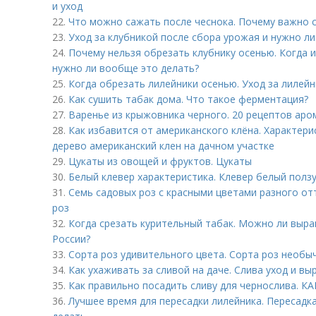
и уход
22.
Что можно сажать после чеснока. Почему важно
23.
Уход за клубникой после сбора урожая и нужно ли
24.
Почему нельзя обрезать клубнику осенью. Когда и 
нужно ли вообще это делать?
25.
Когда обрезать лилейники осенью. Уход за лилей
26.
Как сушить табак дома. Что такое ферментация?
27.
Варенье из крыжовника черного. 20 рецептов аро
28.
Как избавится от американского клёна. Характери
дерево американский клен на дачном участке
29.
Цукаты из овощей и фруктов. Цукаты
30.
Белый клевер характеристика. Клевер белый полз
31.
Семь садовых роз с красными цветами разного от
роз
32.
Когда срезать курительный табак. Можно ли выра
России?
33.
Сорта роз удивительного цвета. Сорта роз необы
34.
Как ухаживать за сливой на даче. Слива уход и в
35.
Как правильно посадить сливу для чернослива
36.
Лучшее время для пересадки лилейника. Пересадка