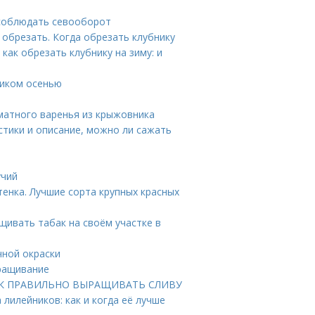
 соблюдать севооборот
 обрезать. Когда обрезать клубнику
как обрезать клубнику на зиму: и
ником осенью
матного варенья из крыжовника
стики и описание, можно ли сажать
учий
тенка. Лучшие сорта крупных красных
щивать табак на своём участке в
чной окраски
ыращивание
. КАК ПРАВИЛЬНО ВЫРАЩИВАТЬ СЛИВУ
 лилейников: как и когда её лучше