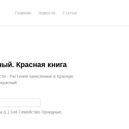
Главная
Новости
Статьи
ый. Красная книга
сти - Растения занесённые в Красную
окрасный
ta (L.) So6 Семейство Орхидные,