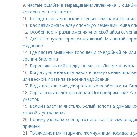
9.
Частые ошибки в выращивании лилейника. 3 ошибки 
которых он не зацветет
10.
Посадка айвы японской осенью семенами. Правил
11.
Как размножать айву японскую семенами. Айва яп
12.
Особенности размножения японской айвы семенам
13.
Для чего нужен горошек мышиный. Мышиный горош
медицине
14.
Где растет мышиный горошек и съедобный он или 
зрения биологии
15.
Пересадка лилий на другое место. Для чего нужна
16.
Когда лучше вносить навоз в почву осенью или ве
или весной, правила внесения удобрений
17.
Виды полыни и их декоративные особенности. Вид
18.
Сорта полынь декоративная. Посеребрим сад? Ка
участок
19.
Белый налет на листьях. Белый налет на домашних
способы устранения
20.
Почему у каланхоэ опадают листья. Почему опада
причины
21.
Тысячелистник птармика жемчужница посадка и ух