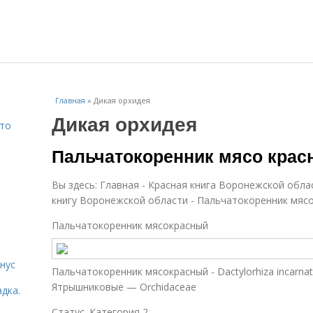
Главная
»
Дикая орхидея
Дикая орхидея
Что
Пальчатокоренник мясо красн
Вы здесь: Главная - Красная книга Воронежской обла
книгу Воронежской области - Пальчатокоренник мяс
Пальчатокоренник мясокрасный
нус
Пальчатокоренник мясокрасный - Dactylorhiza incarna
Ятрышниковые — Orchidaceae
дка.
Cтатус. Категория 2.