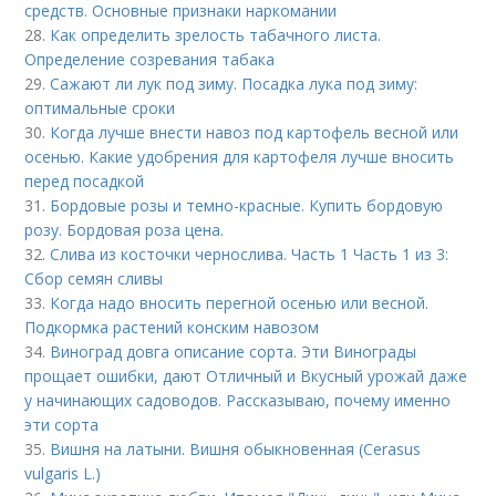
средств. Основные признаки наркомании
28.
Как определить зрелость табачного листа.
Определение созревания табака
29.
Сажают ли лук под зиму. Посадка лука под зиму:
оптимальные сроки
30.
Когда лучше внести навоз под картофель весной или
осенью. Какие удобрения для картофеля лучше вносить
перед посадкой
31.
Бордовые розы и темно-красные. Купить бордовую
розу. Бордовая роза цена.
32.
Слива из косточки чернослива. Часть 1 Часть 1 из 3:
Сбор семян сливы
33.
Когда надо вносить перегной осенью или весной.
Подкормка растений конским навозом
34.
Виноград довга описание сорта. Эти Винограды
прощает ошибки, дают Отличный и Вкусный урожай даже
у начинающих садоводов. Рассказываю, почему именно
эти сорта
35.
Вишня на латыни. Вишня обыкновенная (Cerasus
vulgaris L.)