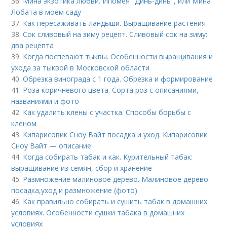
36.
Мина экзотика любви. Ипомея "Динь-динь", или Мина
Лобата в моем саду
37.
Как пересаживать ландыши. Выращивание растения
38.
Сок сливовый на зиму рецепт. Сливовый сок на зиму:
два рецепта
39.
Когда поспевают тыквы. Особенности выращивания и
ухода за тыквой в Московской области
40.
Обрезка винограда с 1 года. Обрезка и формирование
41.
Роза коричневого цвета. Сорта роз с описаниями,
названиями и фото
42.
Как удалить клены с участка. Способы борьбы с
кленом
43.
Кипарисовик Сноу Вайт посадка и уход. Кипарисовик
Сноу Вайт — описание
44.
Когда собирать табак и как. Курительный табак:
выращивание из семян, сбор и хранение
45.
Размножение малиновое дерево. Малиновое дерево:
посадка,уход и размножение (фото)
46.
Как правильно собирать и сушить табак в домашних
условиях. Особенности сушки табака в домашних
условиях