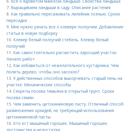
6.
Все о ядовитом майском ландыше. Свойства ландыша
7.
Выращиваем ландыши в саду. Описание растения
8.
Как правильно пересаживать лилейник осенью. Сроки
пересадки
9.
Мне нужно узнать все о клевере ползучем. Добавление
статьи в новую подборку
10.
Клевер белый ползучий стебель. Клевер белый
ползучий
11.
Как самостоятельно расчистить заросший участок.
Начало работ
12.
Как избавиться от нежелательного кустарника. Чем
полить дерево, чтобы оно засохло?
13.
9 действенных способов выкорчевать старый пень на
участке. Механические способы
14.
Секреты посева тимьяна в открытый грунт. Сроки
посева семян
15.
Чем заменить цитокининовую пасту. Отличный способ
размножения орхидей, не требующий использования
цитокининовой пасты
16.
Кто ест мышиный горошек. Мышиный горошек:
достоинства и недостатки