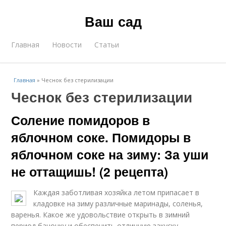
Ваш сад
Главная
Новости
Статьи
Главная
»
Чеснок без стерилизации
Чеснок без стерилизации
Соление помидоров в
яблочном соке. Помидоры в
яблочном соке на зиму: За уши
не оттащишь! (2 рецепта)
Каждая заботливая хозяйка летом припасает в
кладовке на зиму различные маринады, соленья,
варенья. Какое же удовольствие открыть в зимний
период баночку и обеспечить отличную закуску