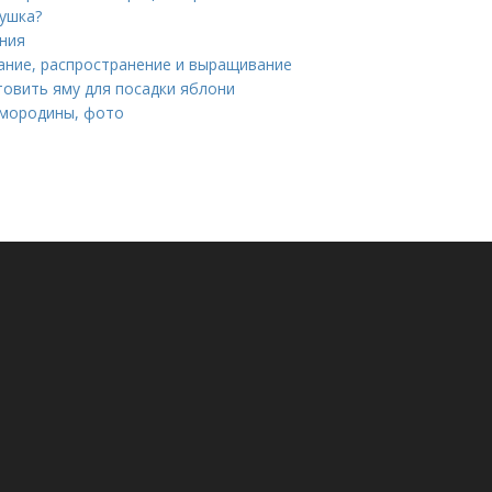
нушка?
ния
сание, распространение и выращивание
товить яму для посадки яблони
смородины, фото