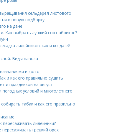
ире розы
 выращивания сельдерея листового
тьи в новую подборку
его на даче
и. Как выбрать лучший сорт абрикос?
оуин
есадка лилейников: как и когда её
есной. Виды навоза
 названиями и фото
бак и как его правильно сушить
т и праздников на август
и погодных условий и многолетнего
 собирать табак и как его правильно
писание
ак пересаживать лилейники?
е пересаживать грецкий орех