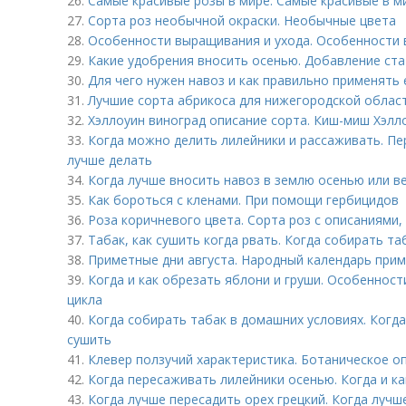
26.
Самые красивые розы в мире. Самые красивые в м
27.
Сорта роз необычной окраски. Необычные цвета
28.
Особенности выращивания и ухода. Особенности
29.
Какие удобрения вносить осенью. Добавление ста
30.
Для чего нужен навоз и как правильно применять 
31.
Лучшие сорта абрикоса для нижегородской област
32.
Хэллоуин виноград описание сорта. Киш-миш Хэлл
33.
Когда можно делить лилейники и рассаживать. Пер
лучше делать
34.
Когда лучше вносить навоз в землю осенью или в
35.
Как бороться с кленами. При помощи гербицидов
36.
Роза коричневого цвета. Сорта роз с описаниями,
37.
Табак, как сушить когда рвать. Когда собирать та
38.
Приметные дни августа. Народный календарь приме
39.
Когда и как обрезать яблони и груши. Особенност
цикла
40.
Когда собирать табак в домашних условиях. Когда
сушить
41.
Клевер ползучий характеристика. Ботаническое о
42.
Когда пересаживать лилейники осенью. Когда и к
43.
Когда лучше пересадить орех грецкий. Когда лучш