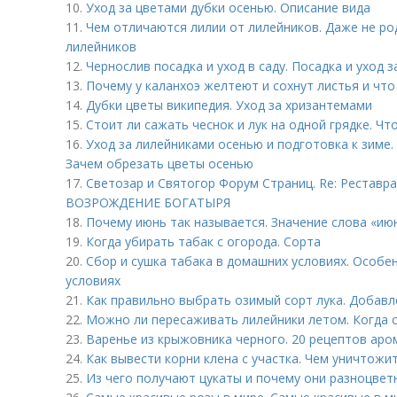
10.
Уход за цветами дубки осенью. Описание вида
11.
Чем отличаются лилии от лилейников. Даже не ро
лилейников
12.
Чернослив посадка и уход в саду. Посадка и уход 
13.
Почему у каланхоэ желтеют и сохнут листья и чт
14.
Дубки цветы википедия. Уход за хризантемами
15.
Стоит ли сажать чеснок и лук на одной грядке. Ч
16.
Уход за лилейниками осенью и подготовка к зиме.
Зачем обрезать цветы осенью
17.
Светозар и Святогор Форум Страниц. Re: Реставра
ВОЗРОЖДЕНИЕ БОГАТЫРЯ
18.
Почему июнь так называется. Значение слова «ию
19.
Когда убирать табак с огорода. Сорта
20.
Сбор и сушка табака в домашних условиях. Особе
условиях
21.
Как правильно выбрать озимый сорт лука. Добавл
22.
Можно ли пересаживать лилейники летом. Когда 
23.
Варенье из крыжовника черного. 20 рецептов аро
24.
Как вывести корни клена с участка. Чем уничтожи
25.
Из чего получают цукаты и почему они разноцвет