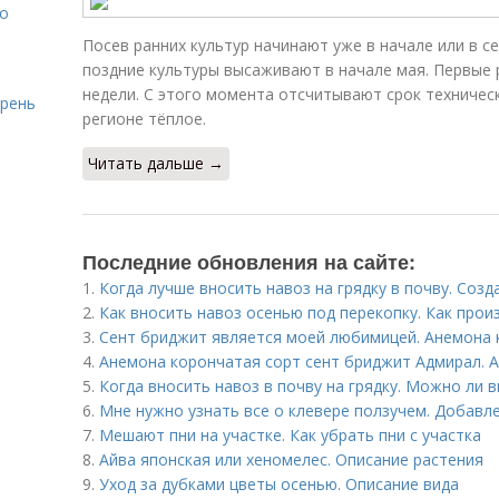
то
Посев ранних культур начинают уже в начале или в с
поздние культуры высаживают в начале мая. Первые 
недели. С этого момента отсчитывают срок техничес
ирень
регионе тёплое.
Читать дальше →
Последние обновления на сайте:
1.
Когда лучше вносить навоз на грядку в почву. Созд
2.
Как вносить навоз осенью под перекопку. Как прои
3.
Сент бриджит является моей любимицей. Анемона 
4.
Анемона корончатая сорт сент бриджит Адмирал. 
5.
Когда вносить навоз в почву на грядку. Можно ли в
6.
Мне нужно узнать все о клевере ползучем. Добавл
7.
Мешают пни на участке. Как убрать пни с участка
8.
Айва японская или хеномелес. Описание растения
9.
Уход за дубками цветы осенью. Описание вида