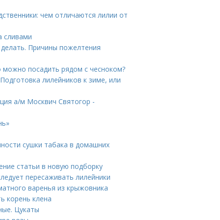
дственники: чем отличаются лилии от
за сливами
о делать. Причины пожелтения
то можно посадить рядом с чесноком?
 Подготовка лилейников к зиме, или
ция а/м Москвич Святогор -
нь»
нности сушки табака в домашних
ение статьи в новую подборку
следует пересаживать лилейники
матного варенья из крыжовника
ть корень клена
ные. Цукаты