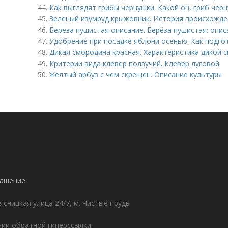
44.
Как выглядят грибы чернушки. Какой он, гриб чер
45.
Зеленый изумруд крыжовник. История происхожде
46.
Береза пушистая описание. Берёза пушистая: опи
47.
Удобрение при посадке яблони осенью. Как подго
48.
Дикая смородина красная. Характеристика дикой 
49.
Критерии вида клевер ползучий. Клевер луговой
50.
Желтый арбуз с чем скрещен. Описание культуры
лашение
ясницкая улица 24/7, м. Чистые пруды
ии обратной гиперссылки.