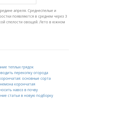
ередине апреля. Среднеспелые и
ростки появляются в среднем через 3
кой спелости овощей. Лето в южном
ание теплых грядок
зводить перекопку огорода
корончатая: основные сорта
Анемона корончатая
носить навоз в почву
ение статьи в новую подборку