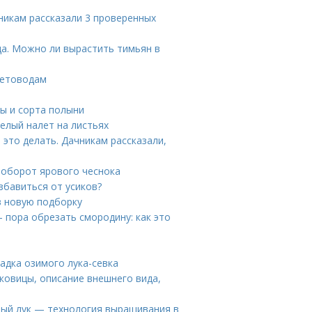
никам рассказали 3 проверенных
да. Можно ли вырастить тимьян в
ветоводам
ы и сорта полыни
белый налет на листьях
 это делать. Дачникам рассказали,
вооборот ярового чеснока
збавиться от усиков?
в новую подборку
 пора обрезать смородину: как это
адка озимого лука-севка
ковицы, описание внешнего вида,
мый лук — технология выращивания в