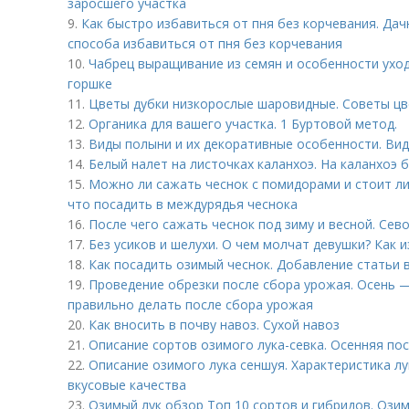
заросшего участка
9.
Как быстро избавиться от пня без корчевания. Дач
способа избавиться от пня без корчевания
10.
Чабрец выращивание из семян и особенности ухо
горшке
11.
Цветы дубки низкорослые шаровидные. Советы ц
12.
Органика для вашего участка. 1 Буртовой метод.
13.
Виды полыни и их декоративные особенности. Вид
14.
Белый налет на листочках каланхоэ. На каланхоэ 
15.
Можно ли сажать чеснок с помидорами и стоит ли
что посадить в междурядья чеснока
16.
После чего сажать чеснок под зиму и весной. Се
17.
Без усиков и шелухи. О чем молчат девушки? Как и
18.
Как посадить озимый чеснок. Добавление статьи 
19.
Проведение обрезки после сбора урожая. Осень —
правильно делать после сбора урожая
20.
Как вносить в почву навоз. Сухой навоз
21.
Описание сортов озимого лука-севка. Осенняя пос
22.
Описание озимого лука сеншуя. Характеристика лу
вкусовые качества
23.
Озимый лук обзор Топ 10 сортов и гибридов. Ози