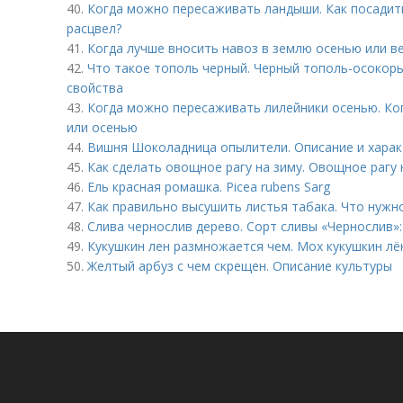
40.
Когда можно пересаживать ландыши. Как посадить
расцвел?
41.
Когда лучше вносить навоз в землю осенью или в
42.
Что такое тополь черный. Черный тополь-осокорь
свойства
43.
Когда можно пересаживать лилейники осенью. Ко
или осенью
44.
Вишня Шоколадница опылители. Описание и хара
45.
Как сделать овощное рагу на зиму. Овощное рагу 
46.
Ель красная ромашка. Picea rubens Sarg
47.
Как правильно высушить листья табака. Что нужн
48.
Слива чернослив дерево. Сорт сливы «Чернослив»:
49.
Кукушкин лен размножается чем. Мох кукушкин лё
50.
Желтый арбуз с чем скрещен. Описание культуры