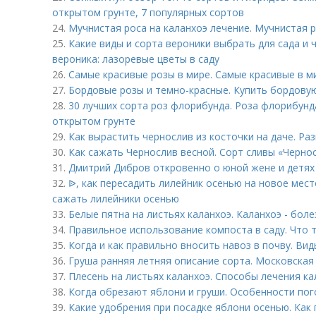
открытом грунте, 7 популярных сортов
24.
Мучнистая роса на каланхоэ лечение. Мучнистая 
25.
Какие виды и сорта вероники выбрать для сада и
вероника: лазоревые цветы в саду
26.
Самые красивые розы в мире. Самые красивые в м
27.
Бордовые розы и темно-красные. Купить бордовую
28.
30 лучших сорта роз флорибунда. Роза флорибунда 
открытом грунте
29.
Как вырастить чернослив из косточки на даче. Р
30.
Как сажать Чернослив весной. Сорт сливы «Чернос
31.
Дмитрий Дибров откровенно о юной жене и детях
32.
ᐉ, как пересадить лилейник осенью на новое мест
сажать лилейники осенью
33.
Белые пятна на листьях каланхоэ. Каланхоэ - боле
34.
Правильное использование компоста в саду. Что т
35.
Когда и как правильно вносить навоз в почву. Ви
36.
Груша ранняя летняя описание сорта. Московская
37.
Плесень на листьях каланхоэ. Способы лечения ка
38.
Когда обрезают яблони и груши. Особенности пог
39.
Какие удобрения при посадке яблони осенью. Как