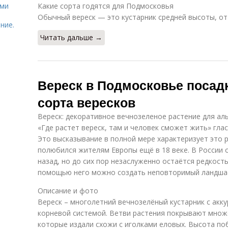
ями
Какие сорта годятся для Подмосковья
Обычный вереск — это кустарник средней высоты, от 
ние.
Читать дальше →
Вереск в Подмосковье посадк
сорта вересков
Вереск: декоративное вечнозеленое растение для ал
«Где растет вереск, там и человек сможет жить» гла
Это высказывание в полной мере характеризует это 
полюбился жителям Европы ещё в 18 веке. В России 
назад, но до сих пор незаслуженно остаётся редкость
помощью него можно создать неповторимый ландша
Описание и фото
Вереск – многолетний вечнозелёный кустарник с акк
корневой системой. Ветви растения покрывают множе
которые издали схожи с иголками еловых. Высота по