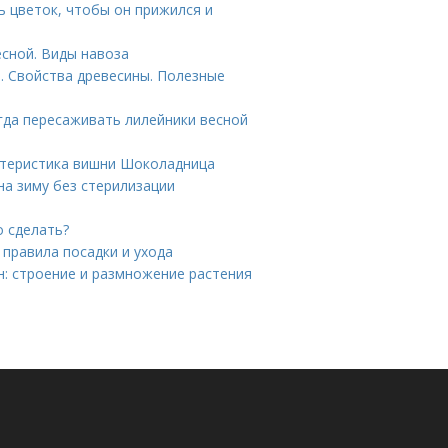
 цветок, чтобы он прижился и
есной. Виды навоза
. Свойства древесины. Полезные
гда пересаживать лилейники весной
ктеристика вишни Шоколадница
на зиму без стерилизации
о сделать?
 правила посадки и ухода
н: строение и размножение растения