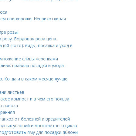
роса
 чем они хороши. Неприхотливая
ире розы
 розу. Бордовая роза цена.
(60 фото): виды, посадка и уход в
азмножение сливы черенками
лив»: правила посадки и ухода
о. Когда и в каком месяце лучше
зни листьев
акое компост и в чем его польза
ды навоза
 ранняя
ланхоэ от болезней и вредителей
одных условий и многолетнего цикла
 подготовить яму для посадки яблони