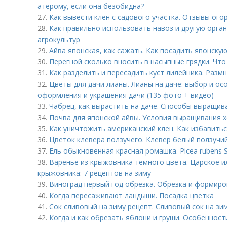
атерому, если она безобидна?
27.
Как вывести клен с садового участка. Отзывы ого
28.
Как правильно использовать навоз и другую орган
агрокультур
29.
Айва японская, как сажать. Как посадить японскую
30.
Перегной сколько вносить в насыпные грядки. Что
31.
Как разделить и пересадить куст лилейника. Разм
32.
Цветы для дачи лианы. Лианы на даче: выбор и о
оформления и украшения дачи (135 фото + видео)
33.
Чабрец, как вырастить на даче. Способы выращив
34.
Почва для японской айвы. Условия выращивания 
35.
Как уничтожить американский клен. Как избавитьс
36.
Цветок клевера ползучего. Клевер белый ползучи
37.
Ель обыкновенная красная ромашка. Picea rubens 
38.
Варенье из крыжовника темного цвета. Царское и
крыжовника: 7 рецептов на зиму
39.
Виноград первый год обрезка. Обрезка и формир
40.
Когда пересаживают ландыши. Посадка цветка
41.
Сок сливовый на зиму рецепт. Сливовый сок на зим
42.
Когда и как обрезать яблони и груши. Особенност