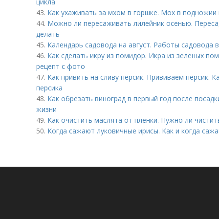
цикла
43.
Как ухаживать за мхом в горшке. Мох в подножии
44.
Можно ли пересаживать лилейник осенью. Пересад
делать
45.
Календарь садовода на август. Работы садовода в
46.
Как сделать икру из помидор. Икра из зеленых по
рецепт с фото
47.
Как привить на сливу персик. Прививаем персик. 
персика
48.
Как обрезать виноград в первый год после посадк
жизни
49.
Как очистить маслята от пленки. Нужно ли чистит
50.
Когда сажают луковичные ирисы. Как и когда саж