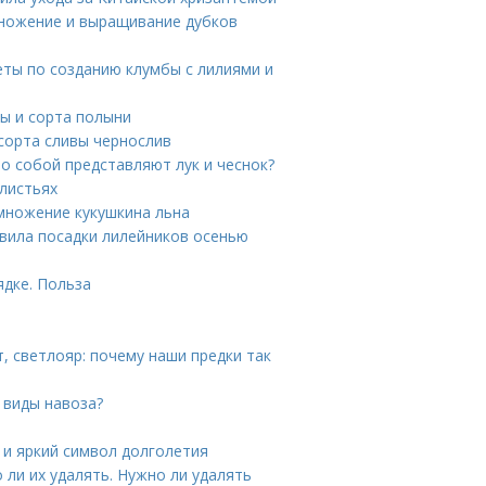
множение и выращивание дубков
еты по созданию клумбы с лилиями и
ы и сорта полыни
сорта сливы чернослив
то собой представляют лук и чеснок?
 листьях
множение кукушкина льна
авила посадки лилейников осенью
ядке. Польза
, светлояр: почему наши предки так
 виды навоза?
 и яркий символ долголетия
 ли их удалять. Нужно ли удалять