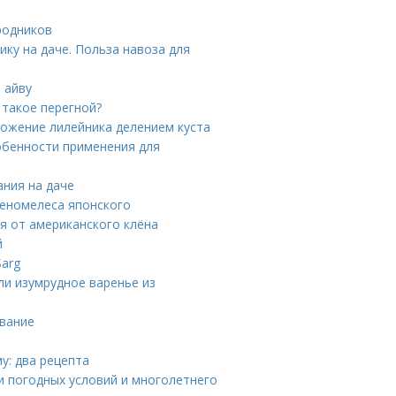
родников
ику на даче. Польза навоза для
 айву
 такое перегной?
ножение лилейника делением куста
собенности применения для
ания на даче
хеномелеса японского
я от американского клёна
й
Sarg
ли изумрудное варенье из
ование
у: два рецепта
и погодных условий и многолетнего