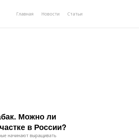
Главная
Новости
Статьи
абак. Можно ли
частке в России?
орые начинают выращивать