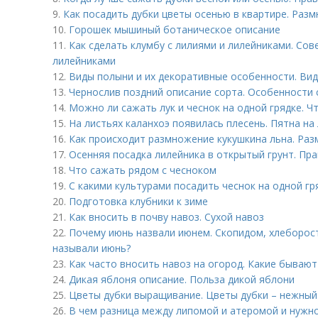
9.
Как посадить дубки цветы осенью в квартире. Раз
10.
Горошек мышиный ботаническое описание
11.
Как сделать клумбу с лилиями и лилейниками. Сов
лилейниками
12.
Виды полыни и их декоративные особенности. Вид
13.
Чернослив поздний описание сорта. Особенности 
14.
Можно ли сажать лук и чеснок на одной грядке. Ч
15.
На листьях каланхоэ появилась плесень. Пятна на
16.
Как происходит размножение кукушкина льна. Раз
17.
Осенняя посадка лилейника в открытый грунт. Пр
18.
Что сажать рядом с чесноком
19.
С какими культурами посадить чеснок на одной гр
20.
Подготовка клубники к зиме
21.
Как вносить в почву навоз. Сухой навоз
22.
Почему июнь назвали июнем. Скопидом, хлеборост
называли июнь?
23.
Как часто вносить навоз на огород. Какие бывают
24.
Дикая яблоня описание. Польза дикой яблони
25.
Цветы дубки выращивание. Цветы дубки – нежный
26.
В чем разница между липомой и атеромой и нужно