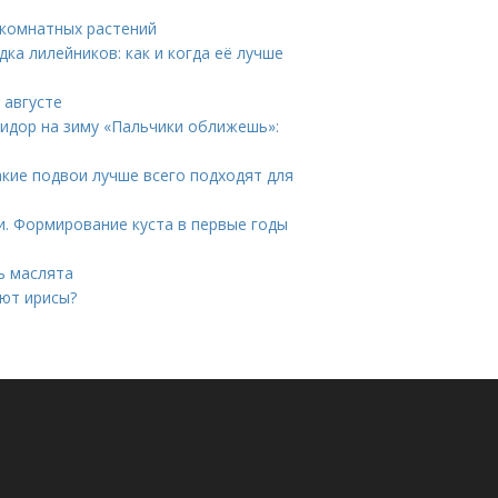
 комнатных растений
ка лилейников: как и когда её лучше
 августе
мидор на зиму «Пальчики оближешь»:
Какие подвои лучше всего подходят для
и. Формирование куста в первые годы
ь маслята
ают ирисы?