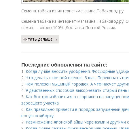
Семена табака из интернет-магазина Табаковод.ру
Семена табака из интернет-магазина Табаковод.ру! 
семян — около 100%. Доставка Почтой России.
Читать дальше →
Последние обновления на сайте:
1.
Когда лучше вносить удобрения. Фосфорные удобр
2.
Что делать с почвой осенью. 3 шаг. Перекопать по
3.
Чем полезен мышиный горошек. А что насчет други
4.
9 действенных способов выкорчевать старый пень 
5.
Как быстро избавиться от сорняков на запущенном 
заросшего участка
6.
Как правильно привести в порядок запущенный дач
новую подборку
7.
Размножение японской айвы черенками и другими 
8.
Когда лучше сажать дубки весной или осенью. Пра