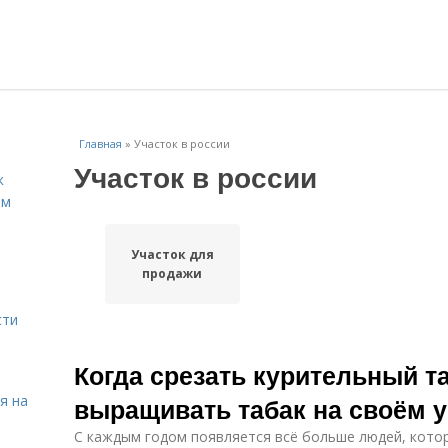
Главная
»
Участок в россии
Участок в россии
к
ём
Участок для
продажи
сти
Когда срезать курительный т
я на
выращивать табак на своём у
С каждым годом появляется всё больше людей, кот