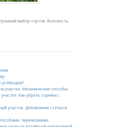
Огромный выбор сортов. Всхожесть
ения
чву
х углеводов?
на участке. Механические способы
участке. Как убрать сорняки с
ный участок. Добавление статьи в
способами. Черенкование
вила ухода за Китайской хризантемой