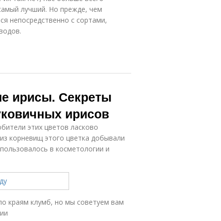
самый лучший. Но прежде, чем
мся непосредственно с сортами,
водов.
ые ирисы. Секреты
уковичных ирисов
любители этих цветов ласково
 из корневищ этого цветка добывали
спользовалось в косметологии и
о краям клумб, но мы советуем вам
зии