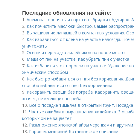
Последние обновления на сайте:
1.
Анемона корончатая сорт сент бриджит Адмирал. 
2.
Как почистить маслюки быстро. Самые распростра
3.
Выращивание ландышей в комнатных условиях. Осо
4.
Как избавиться от клена на участке навсегда. Поч
уничтожать
5.
Осенняя пересадка лилейников на новое место
6.
Мешают пни на участке. Как убрать пни с участка
7.
Как избавиться от поросли на участке. Удаление п
химическим способом
8.
Как быстро избавиться от пня без корчевания. Дач
способа избавиться от пня без корчевания
9.
Как хранить овощи без погреба. Как хранить овощи
хозяек, не имеющих погреба
10.
Все о посадке тимьяна в открытый грунт. Посадка
11.
Частые ошибки в выращивании лилейника. 3 ошибк
которых он не зацветет
12.
Размножение японской айвы черенками и другими
13.
Горошек мышиный ботаническое описание