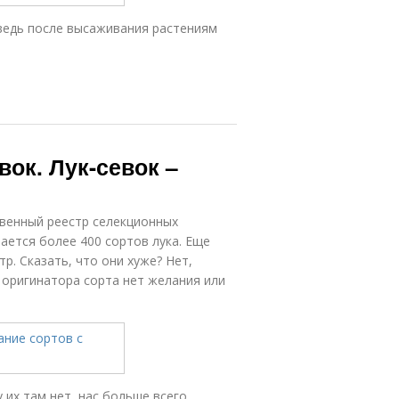
 ведь после высаживания растениям
ок. Лук-севок –
твенный реестр селекционных
ется более 400 сортов лука. Еще
р. Сказать, что они хуже? Нет,
 оригинатора сорта нет желания или
 их там нет, нас больше всего