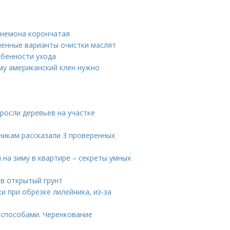
Анемона корончатая
ненные варианты очистки маслят
бенности ухода
ему американский клен нужно
оросли деревьев на участке
никам рассказали 3 проверенных
 на зиму в квартире – секреты умных
 в открытый грунт
и при обрезке лилейника, из-за
 способами. Черенкование