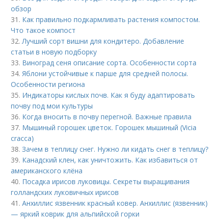
обзор
31.
Как правильно подкармливать растения компостом.
Что такое компост
32.
Лучший сорт вишни для кондитеро. Добавление
статьи в новую подборку
33.
Виноград сеня описание сорта. Особенности сорта
34.
Яблони устойчивые к парше для средней полосы.
Особенности региона
35.
Индикаторы кислых почв. Как я буду адаптировать
почву под мои культуры
36.
Когда вносить в почву перегной. Важные правила
37.
Мышиный горошек цветок. Горошек мышиный (Vicia
cracca)
38.
Зачем в теплицу снег. Нужно ли кидать снег в теплицу?
39.
Канадский клен, как уничтожить. Как избавиться от
американского клёна
40.
Посадка ирисов луковицы. Секреты выращивания
голландских луковичных ирисов
41.
Анхиллис язвенник красный ковер. Анхиллис (язвенник)
— яркий коврик для альпийской горки