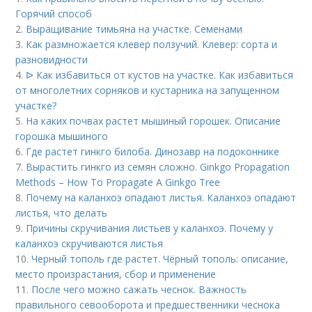
Горячий способ
2.
Выращивание тимьяна на участке. Семенами
3.
Как размножается клевер ползучий. Клевер: сорта и
разновидности
4.
ᐉ Как избавиться от кустов на участке. Как избавиться
от многолетних сорняков и кустарника на запущенном
участке?
5.
На каких почвах растет мышиный горошек. Описание
горошка мышиного
6.
Где растет гинкго билоба. Динозавр на подоконнике
7.
Вырастить гинкго из семян сложно. Ginkgo Propagation
Methods – How To Propagate A Ginkgo Tree
8.
Почему на каланхоэ опадают листья. Каланхоэ опадают
листья, что делать
9.
Причины скручивания листьев у каланхоэ. Почему у
каланхоэ скручиваются листья
10.
Черный тополь где растет. Чёрный тополь: описание,
место произрастания, сбор и применение
11.
После чего можно сажать чеснок. Важность
правильного севооборота и предшественники чеснока