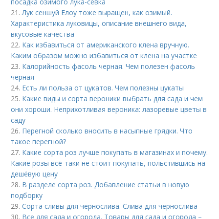
посадка озимого лука-севка
21.
Лук сеншуй Елоу тоже выращен, как озимый.
Характеристика луковицы, описание внешнего вида,
вкусовые качества
22.
Как избавиться от американского клена вручную.
Каким образом можно избавиться от клена на участке
23.
Калорийность фасоль черная. Чем полезен фасоль
черная
24.
Есть ли польза от цукатов. Чем полезны цукаты
25.
Какие виды и сорта вероники выбрать для сада и чем
они хороши. Неприхотливая вероника: лазоревые цветы в
саду
26.
Перегной сколько вносить в насыпные грядки. Что
такое перегной?
27.
Какие сорта роз лучше покупать в магазинах и почему.
Какие розы всё-таки не стоит покупать, польстившись на
дешёвую цену
28.
В разделе сорта роз. Добавление статьи в новую
подборку
29.
Сорта сливы для чернослива. Слива для чернослива
30.
Все для сада и огорода. Товары для сада и огорода –