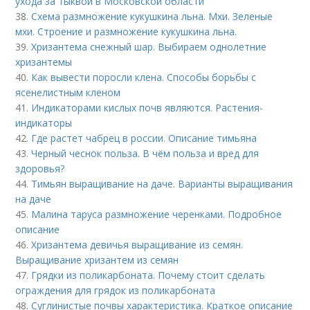
ухода за тыквой в Московской области
38.
Схема размножение кукушкина льна. Мхи. Зеленые
мхи. Строение и размножение кукушкина льна.
39.
Хризантема снежный шар. Выбираем однолетние
хризантемы
40.
Как вывести поросли клена. Способы борьбы с
ясенелистным кленом
41.
Индикаторами кислых почв являются. Растения-
индикаторы
42.
Где растет чабрец в россии. Описание тимьяна
43.
Черный чеснок польза. В чём польза и вред для
здоровья?
44.
Тимьян выращивание на даче. Варианты выращивания
на даче
45.
Малина таруса размножение черенками. Подробное
описание
46.
Хризантема девичья выращивание из семян.
Выращивание хризантем из семян
47.
Грядки из поликарбоната. Почему стоит сделать
ограждения для грядок из поликарбоната
48.
Суглинистые почвы характеристика. Краткое описание