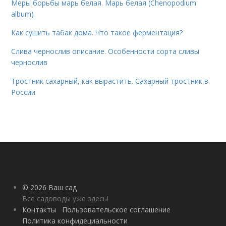
Меры борьбы марь белая. Марь белая (Chenopodium
album)
Как сушить табак дома. Что такое ферментация?
Слива чернослив описание. Особенности сорта сливы
чернослив
Тростник сахарный, как вырастить. Сахарный тростник в
России
© 2026 Ваш сад
Все садоводы уже здесь!
Контакты
Пользовательское соглашение
Политика конфидециальности