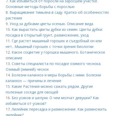
7.
Как избавиться от поросли на заросшем участке.
Основные методы борьбы с порослью
8.
Выращивание тимьяна в саду. Кратко об особенностях
растения
9.
Уход за дубками цветы осенью. Описание вида
10.
Как вырастить цветы дубки из семян. Цветы дубки:
посадка в открытый грунт, размножение, уход
11.
Где растет мышиный горошек и съедобный он или
нет.. Мышиный горошек с точки зрения биологии
12.
Какое соцветие у горошка мышиного. Ботаническое
описание
13.
Советы специалиста по посадке озимого чеснока.
Озимый (зимний) чеснок
14.
Болезни каланхоэ и меры борьбы с ними. Болезни
каланхоэ — причины и лечение
15.
Какие Растения можно сажать рядом. Другие
полезные соседи для овощей
16.
Без усиков и шелухи. О чем молчат девушки? Как
избавиться от усиков?
17.
Лилейник пересадка и размножение. Как размножить
лилейник?