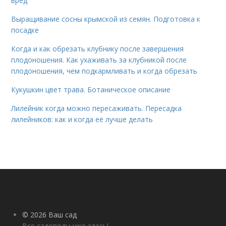
вред
Выращивание сосны крымской из семян. Подготовка к
посадке
Когда и как обрезать клубнику после завершения
плодоношения. Как ухаживать за клубникой после
плодоношения, чем подкармливать и когда обрезать
Кукушкин цвет трава. Ботаническое описание
Лилейник когда можно пересаживать. Пересадка
лилейников: как и когда её лучше делать
© 2026 Ваш сад
Все садоводы уже здесь!