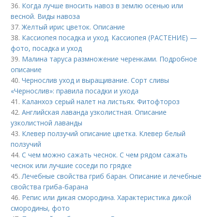
36.
Когда лучше вносить навоз в землю осенью или
весной. Виды навоза
37.
Желтый ирис цветок. Описание
38.
Кассиопея посадка и уход. Кассиопея (РАСТЕНИЕ) —
фото, посадка и уход
39.
Малина таруса размножение черенками. Подробное
описание
40.
Чернослив уход и выращивание. Сорт сливы
«Чернослив»: правила посадки и ухода
41.
Каланхоэ серый налет на листьях. Фитофтороз
42.
Английская лаванда узколистная. Описание
узколистной лаванды
43.
Клевер ползучий описание цветка. Клевер белый
ползучий
44.
С чем можно сажать чеснок. С чем рядом сажать
чеснок или лучшие соседи по грядке
45.
Лечебные свойства гриб баран. Описание и лечебные
свойства гриба-барана
46.
Репис или дикая смородина. Характеристика дикой
смородины, фото