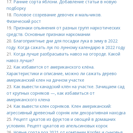
17.
Ранние сорта яблони. Добавление статьи в новую
подборку
18.
Половое созревание девочек и мальчиков.
Физический рост
19.
Признаки опьянения от разных групп наркотических
средств. Основные признаки наркомании
20.
Благоприятные дни для посадки лука в зиму в 2022
году. Когда сажать лук по лунному календарю в 2022 году
21.
Когда лучше разбрасывать навоз на огороде. Какой
навоз лучше?
22.
Как избавится от американского клёна.
Характеристики и описание, можно ли сажать дерево
американский клен на дачном участке
23.
Как вывести канадский клён на участке. Зачищаем сад
от крупных сорняков —, как избавиться от
американского клена
24.
Как вывести клен сорняков. Клен американский:
агрессивный древесный сорняк или декоративная находка
25.
Рецепт цукатов из фруктов и овощей в домашних
условиях. Рецепт цукатов из апельсиновых корок
26.
Новые сорта роз 2021 от компании Kordes и сыновья.