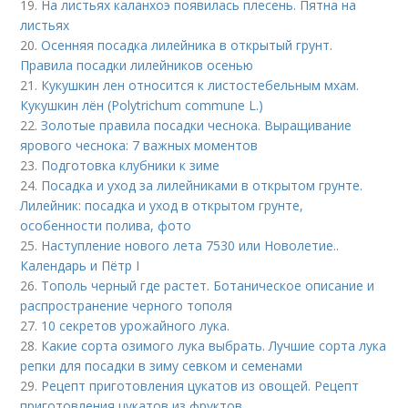
19.
На листьях каланхоэ появилась плесень. Пятна на
листьях
20.
Осенняя посадка лилейника в открытый грунт.
Правила посадки лилейников осенью
21.
Кукушкин лен относится к листостебельным мхам.
Кукушкин лён (Polytrichum commune L.)
22.
Золотые правила посадки чеснока. Выращивание
ярового чеснока: 7 важных моментов
23.
Подготовка клубники к зиме
24.
Посадка и уход за лилейниками в открытом грунте.
Лилейник: посадка и уход в открытом грунте,
особенности полива, фото
25.
Наступление нового лета 7530 или Новолетие..
Календарь и Пётр I
26.
Тополь черный где растет. Ботаническое описание и
распространение черного тополя
27.
10 секретов урожайного лука.
28.
Какие сорта озимого лука выбрать. Лучшие сорта лука
репки для посадки в зиму севком и семенами
29.
Рецепт приготовления цукатов из овощей. Рецепт
приготовления цукатов из фруктов