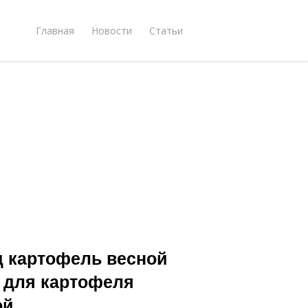
Главная
Новости
Статьи
д картофель весной
я для картофеля
ой