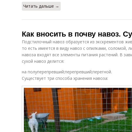
Читать дальше →
Как вносить в почву навоз. С
Подстилочный навоз образуется из экскрементов жи
то есть имеется в виду навоз с опилками, соломой, 
навоза входят все элементы питания растений. В за
сухой навоз делится:
на полуперепревший;перепревший;перегной.
Существует три способа хранения навоза: