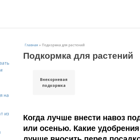
Главная
»
Подкормка для растений
Подкормка для растений
вать
ем
Внекорневая
подкормка
я на
т из
Когда лучше внести навоз по
или осенью. Какие удобрени
я
лучше вносить перед посадк