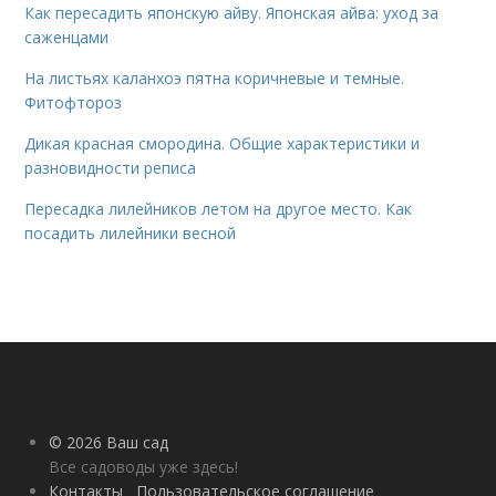
Как пересадить японскую айву. Японская айва: уход за
саженцами
На листьях каланхоэ пятна коричневые и темные.
Фитофтороз
Дикая красная смородина. Общие характеристики и
разновидности реписа
Пересадка лилейников летом на другое место. Как
посадить лилейники весной
© 2026 Ваш сад
Все садоводы уже здесь!
Контакты
Пользовательское соглашение