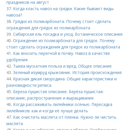
праздников на август
37.
Когда класть навоз на грядки. Какие бывают виды
навоза?
38.
Грядки из поликарбоната. Почему стоит сделать
ограждения для грядок из поликарбоната
39.
Сибирская ель посадка и уход. Ботаническое описание
40.
Ограждение из поликарбоната для грядок. Почему
стоит сделать ограждения для грядок из поликарбоната
41.
Как вносить перегной в почву. Навоз в качестве
удобрения
42.
Тыква мускатная польза и вред. Общее описание
43.
Зеленый изумруд крыжовник. История происхождения
44.
Красная дикая смородина. Общие характеристики и
разновидности реписа
45.
Береза пушистая описание. Берёза пушистая:
описание, распространение и выращивание
46.
Когда рассаживать лилейники осенью. Пересадка
лилейников: как и когда её лучше делать
47.
Как очистить маслята от пленки. Нужно ли чистить
маслята
48.
Когда и как обрезать груши и яблони. Особенности