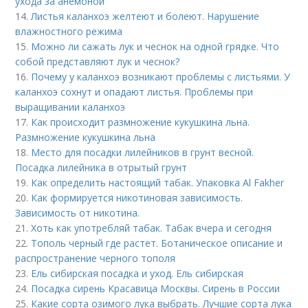
ухода за анемоной
14.
Листья каланхоэ желтеют и болеют. Нарушение
влажностного режима
15.
Можно ли сажать лук и чеснок на одной грядке. Что
собой представляют лук и чеснок?
16.
Почему у каланхоэ возникают проблемы с листьями. У
каланхоэ сохнут и опадают листья. Проблемы при
выращивании каланхоэ
17.
Как происходит размножение кукушкина льна.
Размножение кукушкина льна
18.
Место для посадки лилейников в грунт весной.
Посадка лилейника в отрытый грунт
19.
Как определить настоящий табак. Упаковка Al Fakher
20.
Как формируется никотиновая зависимость.
Зависимость от никотина.
21.
Хоть как употребляй табак. Табак вчера и сегодня
22.
Тополь черный где растет. Ботаническое описание и
распространение черного тополя
23.
Ель сибирская посадка и уход. Ель сибирская
24.
Посадка сирень Красавица Москвы. Сирень в России
25.
Какие сорта озимого лука выбрать. Лучшие сорта лука