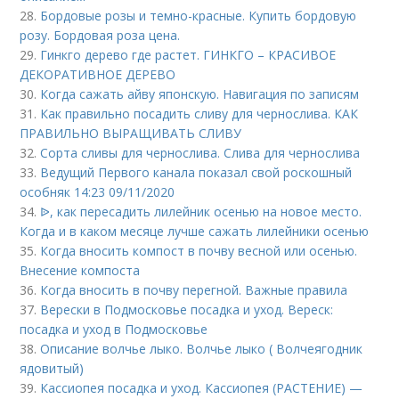
28.
Бордовые розы и темно-красные. Купить бордовую
розу. Бордовая роза цена.
29.
Гинкго дерево где растет. ГИНКГО – КРАСИВОЕ
ДЕКОРАТИВНОЕ ДЕРЕВО
30.
Когда сажать айву японскую. Навигация по записям
31.
Как правильно посадить сливу для чернослива. КАК
ПРАВИЛЬНО ВЫРАЩИВАТЬ СЛИВУ
32.
Сорта сливы для чернослива. Слива для чернослива
33.
Ведущий Первого канала показал свой роскошный
особняк 14:23 09/11/2020
34.
ᐉ, как пересадить лилейник осенью на новое место.
Когда и в каком месяце лучше сажать лилейники осенью
35.
Когда вносить компост в почву весной или осенью.
Внесение компоста
36.
Когда вносить в почву перегной. Важные правила
37.
Верески в Подмосковье посадка и уход. Вереск:
посадка и уход в Подмосковье
38.
Описание волчье лыко. Волчье лыко ( Волчеягодник
ядовитый)
39.
Кассиопея посадка и уход. Кассиопея (РАСТЕНИЕ) —