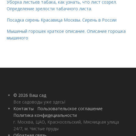
Уборка листьев табака, как узнать, что лист созрел.
Определение зрелости табачного листа.
Посадка сирень Красавица Москвы. Сирень в России
Мышиный горошек краткое описание. Описание горошка
мышиного
© 2026 Ваш сад
Все садоводы уже здесь!
Контакты
Пользовательское соглашение
Политика конфидециальности
г. Москва, ЦАО, Красносельский, Мясницкая улица
24/7, м. Чистые пруды
Обратная связь