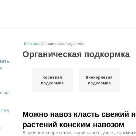
Главная
»
Органическая подкормка
Органическая подкормка
вать
ем
Корневая
Внекорневая
подкормка
подкормка
я на
т из
Можно навоз класть свежий н
растений конским навозом
я
В заочном споре о том, какой навоз лучше , конский 