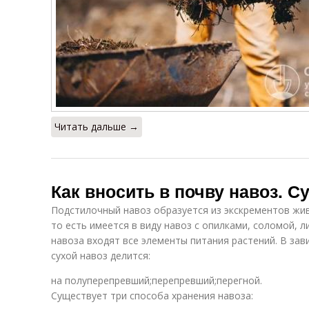
Читать дальше →
Как вносить в почву навоз. С
Подстилочный навоз образуется из экскрементов жи
то есть имеется в виду навоз с опилками, соломой, 
навоза входят все элементы питания растений. В за
сухой навоз делится:
на полуперепревший;перепревший;перегной.
Существует три способа хранения навоза: