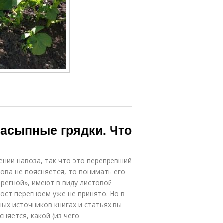
насыпные грядки. Что
ении навоза, так что это перепревший
лова не поясняется, то понимать его
ерегной», имеют в виду листовой
ост перегноем уже не принято. Но в
ных источников книгах и статьях вы
няется, какой (из чего