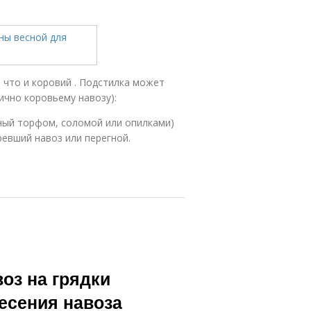
, что и коровий . Подстилка может
ично коровьему навозу):
ный торфом, соломой или опилками)
ревший навоз или перегной.
оз на грядки
есения навоза