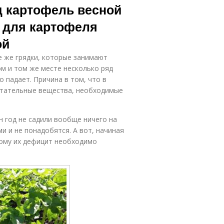
д картофель весной
я для картофеля
ой
е же грядки, которые занимают
м и том же месте несколько ряд
о падает. Причина в том, что в
питательные вещества, необходимые
н год не садили вообще ничего на
и и не понадобятся. А вот, начиная
тому их дефицит необходимо