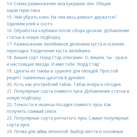
14.
Схема размножение мха кукушкин лен. Общая
характеристика
15.
Чем убрать клен. На чем весь ремонт держится?
Удаляем клей и скотч
16.
Обработка клубники после сбора урожая. Добавление
статьи в новую подборку
17.
Размножение лилейников делением куста и осенняя
пересадка. Разделение куста лилейника
18.
Вишня сорт Норд Стар описание. О, вишня, ты - краса
и настоящая звезда. И имя тебе 'Hорд Стар'
19.
Цукаты из тыквы в сушилке для овощей. Простой
рецепт тыквенных цукатов в духовке
20.
Хоть как употребляй табак. Табак вчера и сегодня
21.
Популярные сорта озимого лука. Добавление статьи в
новую подборку
22.
Тонкости и нюансы посадки озимого лука. Как
получить озимый севок
23.
Популярные сорта репчатого лука. Самые популярные
сорта лука
24.
Почва для айвы японской. Выбор места и основные