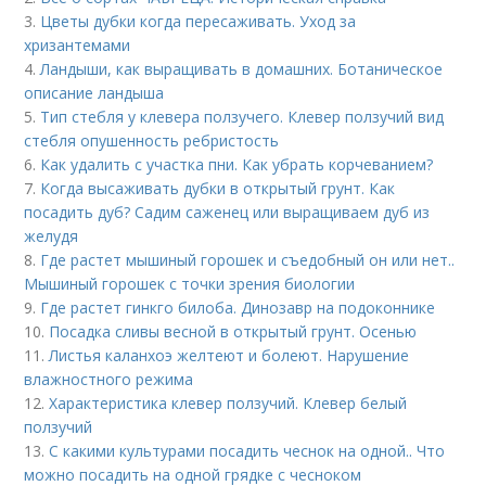
3.
Цветы дубки когда пересаживать. Уход за
хризантемами
4.
Ландыши, как выращивать в домашних. Ботаническое
описание ландыша
5.
Тип стебля у клевера ползучего. Клевер ползучий вид
стебля опушенность ребристость
6.
Как удалить с участка пни. Как убрать корчеванием?
7.
Когда высаживать дубки в открытый грунт. Как
посадить дуб? Садим саженец или выращиваем дуб из
желудя
8.
Где растет мышиный горошек и съедобный он или нет..
Мышиный горошек с точки зрения биологии
9.
Где растет гинкго билоба. Динозавр на подоконнике
10.
Посадка сливы весной в открытый грунт. Осенью
11.
Листья каланхоэ желтеют и болеют. Нарушение
влажностного режима
12.
Характеристика клевер ползучий. Клевер белый
ползучий
13.
С какими культурами посадить чеснок на одной.. Что
можно посадить на одной грядке с чесноком