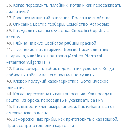
36.
Когда пересадить лилейник. Когда и как пересаживать
лилейники?
37.
Горошек мышиный описание. Полезные свойства
38.
Описание цветка герберы. Семейство: Астровые
39.
Как удалить клены с участка. Способы борьбы с
кленом
40.
Рябина на вкус. Свойства рябины красной
41.
Тысячелистник птармика белый. Тысячелистник
птармика, или Чихотная трава (Achillea Ptarmical.
=Ptarmica Vulgaris Hill.)
42.
Когда собирать табак в домашних условиях. Когда
собирать табак и как его правильно сушить
43.
Клевер ползучий характеристика. Ботаническое
описание
44.
Когда пересаживать каштан осенью. Как посадить
каштан из ореха, пересадить и ухаживать за ним
45.
Как вывести клен американский. Как избавиться от
американского клёна
46.
Замороженные грибы, как приготовить с картошкой.
Процесс приготовления картошки