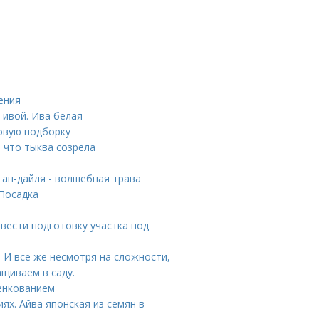
ения
 ивой. Ива белая
новую подборку
, что тыква созрела
ган-дайля - волшебная трава
 Посадка
овести подготовку участка под
а И все же несмотря на сложности,
щиваем в саду.
енкованием
ях. Айва японская из семян в