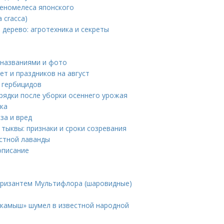
хеномелеса японского
 cracca)
дерево: агротехника и секреты
 названиями и фото
т и праздников на август
и гербицидов
грядки после уборки осеннего урожая
ка
за и вред
тыквы: признаки и сроки созревания
истной лаванды
описание
хризантем Мультифлора (шаровидные)
 «камыш» шумел в известной народной