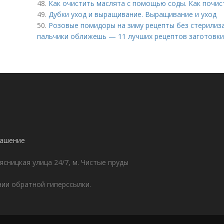
48.
Как очистить маслята с помощью соды. Как почис
49.
Дубки уход и выращивание. Выращивание и уход
50.
Розовые помидоры на зиму рецепты без стерилиза
пальчики оближешь — 11 лучших рецептов заготовк
лашение
ясницкая улица 24/7, м. Чистые пруды
ии обратной гиперссылки.