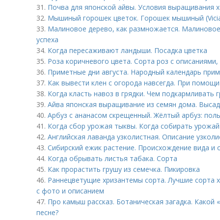
31.
Почва для японской айвы. Условия выращивания 
32.
Мышиный горошек цветок. Горошек мышиный (Vicia
33.
Малиновое дерево, как размножается. Малиновое 
успеха
34.
Когда пересаживают ландыши. Посадка цветка
35.
Роза коричневого цвета. Сорта роз с описаниями,
36.
Приметные дни августа. Народный календарь приме
37.
Как вывести клен с огорода навсегда. При помощ
38.
Когда класть навоз в грядки. Чем подкармливать 
39.
Айва японская выращивание из семян дома. Высад
40.
Арбуз с ананасом скрещенный. Жёлтый арбуз: поль
41.
Когда сбор урожая тыквы. Когда собирать урожай 
42.
Английская лаванда узколистная. Описание узкол
43.
Сибирский ежик растение. Происхождение вида и 
44.
Когда обрывать листья табака. Сорта
45.
Как прорастить грушу из семечка. Пикировка
46.
Раннецветущие хризантемы сорта. Лучшие сорта 
с фото и описанием
47.
Про камыш рассказ. Ботаническая загадка. Какой
песне?