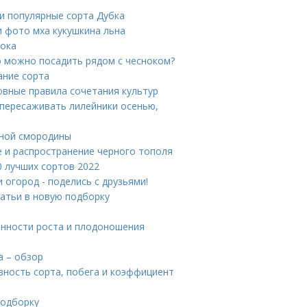
и популярные сорта Дубка
 фото мха кукушкина льна
нока
то можно посадить рядом с чесноком?
ание сорта
овные правила сочетания культур
 пересаживать лилейники осенью,
рной смородины
е и распространение черного тополя
0 лучших сортов 2022
 огород - поделись с друзьями!
татьи в новую подборку
енности роста и плодоношения
а – обзор
ность сорта, побега и коэффициент
подборку