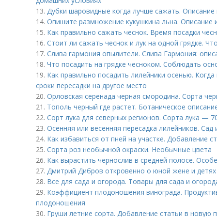
домашних условиях
13.
Дубки шаровидные когда лучше сажать. Описание 
14.
Опишите размножение кукушкина льна. Описание и
15.
Как правильно сажать чеснок. Время посадки чес
16.
Стоит ли сажать чеснок и лук на одной грядке. Ч
17.
Слива гармония опылители. Слива Гармония: опис
18.
Что посадить на грядке чесноком. Соблюдать осн
19.
Как правильно посадить лилейники осенью. Когда
сроки пересадки на другое место
20.
Орловская серенада черная смородина. Сорта че
21.
Тополь черный где растет. Ботаническое описани
22.
Сорт лука для северных регионов. Сорта лука — 7
23.
Осенняя или весенняя пересадка лилейников. Сад и
24.
Как избавиться от пней на участке. Добавление с
25.
Сорта роз необычной окраски. Необычные цвета
26.
Как вырастить чернослив в средней полосе. Особ
27.
Дмитрий Дибров откровенно о юной жене и детях
28.
Все для сада и огорода. Товары для сада и огород
29.
Коэффициент плодоношения винограда. Продуктив
плодоношения
30.
Груши летние сорта. Добавление статьи в новую 