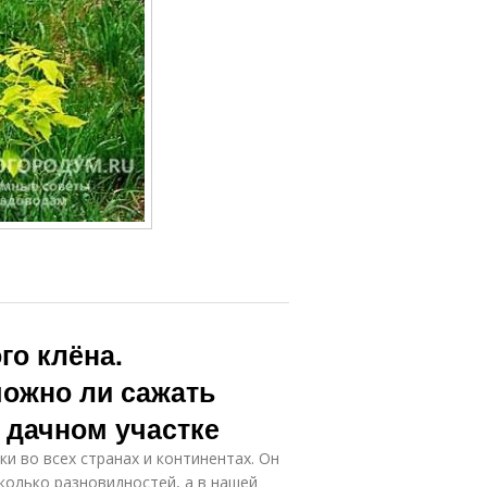
го клёна.
можно ли сажать
 дачном участке
и во всех странах и континентах. Он
колько разновидностей, а в нашей