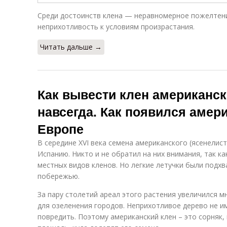
Среди достоинств клена — неравномерное пожелтени
неприхотливость к условиям произрастания.
Читать дальше →
Как вывести клен американск
навсегда. Как появился амер
Европе
В середине XVI века семена американского (ясенелис
Испанию. Никто и не обратил на них внимания, так к
местных видов кленов. Но легкие летучки были подх
побережью.
За пару столетий ареал этого растения увеличился м
для озеленения городов. Неприхотливое дерево не и
повредить. Поэтому американский клен – это сорняк