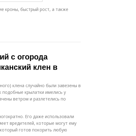
е кроны, быстрый рост, а также
ий с огорода
иканский клен в
тного) клена случайно были завезены в
ак подобные крылатки имелись у
вачены ветром и разлетелись по
ногократно. Его даже использовали
меет вредителей, которые могут ему
, который готов покорить любую