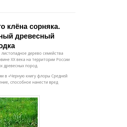
о клёна сорняка.
вный древесный
одка
– листопадное дерево семейства
вине XX века на территории России
х древесных пород.
ми в «Черную книгу флоры Средней
ение, способное нанести вред