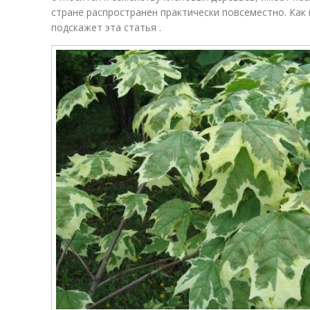
стране распространен практически повсеместно. Как 
подскажет эта статья .