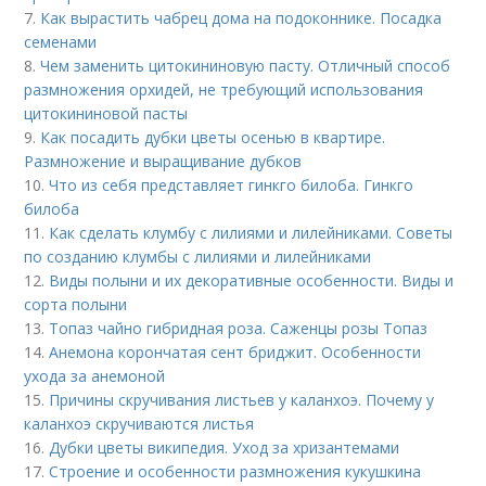
7.
Как вырастить чабрец дома на подоконнике. Посадка
семенами
8.
Чем заменить цитокининовую пасту. Отличный способ
размножения орхидей, не требующий использования
цитокининовой пасты
9.
Как посадить дубки цветы осенью в квартире.
Размножение и выращивание дубков
10.
Что из себя представляет гинкго билоба. Гинкго
билоба
11.
Как сделать клумбу с лилиями и лилейниками. Советы
по созданию клумбы с лилиями и лилейниками
12.
Виды полыни и их декоративные особенности. Виды и
сорта полыни
13.
Топаз чайно гибридная роза. Саженцы розы Топаз
14.
Анемона корончатая сент бриджит. Особенности
ухода за анемоной
15.
Причины скручивания листьев у каланхоэ. Почему у
каланхоэ скручиваются листья
16.
Дубки цветы википедия. Уход за хризантемами
17.
Строение и особенности размножения кукушкина