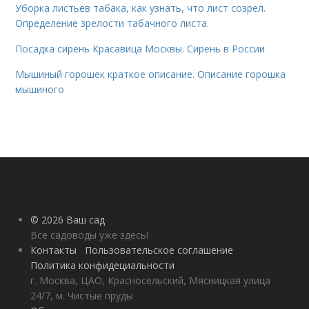
Уборка листьев табака, как узнать, что лист созрел.
Определение зрелости табачного листа.
Посадка сирень Красавица Москвы. Сирень в России
Мышиный горошек краткое описание. Описание горошка
мышиного
© 2026 Ваш сад
Все садоводы уже здесь!
Контакты
Пользовательское соглашение
Политика конфидециальности
г. Москва, ЦАО, Красносельский, Мясницкая улица
24/7, м. Чистые пруды