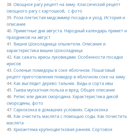
38.
Овощное рагу рецепт на зиму. Классический рецепт
овощного рагу с картошкой, с фото
39.
Роза плетистая мидсаммер посадка и уход. История и
описание
40.
Приметные дни августа. Народный календарь примет и
праздников на август
41.
Вишня Шоколадница опылители. Описание и
характеристика вишни Шоколадница
42.
Как сажать ирисы луковицами. Особенности посадки
ирисов
43.
Соленые помидоры в соке яблочном. Пошаговый
рецепт приготовления помидор в яблочном соке на зиму
44.
Как выглядит дерево тальник. Виды и сорта ивы
45.
Тыква мускатная польза и вред. Общее описание
46.
Репис или дикая смородина. Характеристика дикой
смородины, фото
47.
Саркококка в домашних условиях. Саркококка
48.
Как очистить маслята с помощью соды. Как почистить
маслята
49.
Хризантема крупноцветковая ранняя. Сортовое