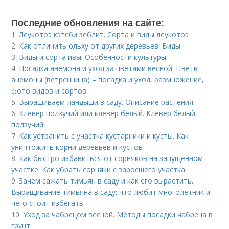
Последние обновления на сайте:
1.
Леукотоэ кэтсби зеблит. Сорта и виды леукотоэ
2.
Как отличить ольху от других деревьев. Виды
3.
Виды и сорта ивы. Особенности культуры
4.
Посадка анемона и уход за цветами весной. Цветы
анемоны (ветренница) – посадка и уход, размножение,
фото видов и сортов
5.
Выращиваем ландыши в саду. Описание растения
6.
Клевер ползучий или клевер белый. Клевер белый
ползучий
7.
Как устранить с участка кустарники и кусты. Как
уничтожить корни деревьев и кустов
8.
Как быстро избавиться от сорняков на запущенном
участке. Как убрать сорняки с заросшего участка
9.
Зачем сажать тимьян в саду и как его вырастить.
Выращивание тимьяна в саду: что любит многолетник и
чего стоит избегать
10.
Уход за чабрецом весной. Методы посадки чабреца в
грунт