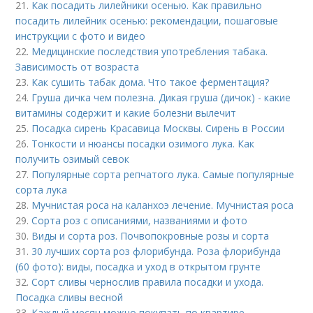
21.
Как посадить лилейники осенью. Как правильно
посадить лилейник осенью: рекомендации, пошаговые
инструкции с фото и видео
22.
Медицинские последствия употребления табака.
Зависимость от возраста
23.
Как сушить табак дома. Что такое ферментация?
24.
Груша дичка чем полезна. Дикая груша (дичок) - какие
витамины содержит и какие болезни вылечит
25.
Посадка сирень Красавица Москвы. Сирень в России
26.
Тонкости и нюансы посадки озимого лука. Как
получить озимый севок
27.
Популярные сорта репчатого лука. Самые популярные
сорта лука
28.
Мучнистая роса на каланхоэ лечение. Мучнистая роса
29.
Сорта роз с описаниями, названиями и фото
30.
Виды и сорта роз. Почвопокровные розы и сорта
31.
30 лучших сорта роз флорибунда. Роза флорибунда
(60 фото): виды, посадка и уход в открытом грунте
32.
Сорт сливы чернослив правила посадки и ухода.
Посадка сливы весной
33.
Каждый месяц можно покупать по квартире.