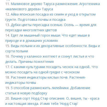
11.
Малиновое дерево Таруса размножение. Агротехника
«малинового дерева» Таруса
12.
Айва японская посадка из семян и уход в открытом
грунте. Подготовка почвы и посадка
13.
Дубки цветы пересадка осенью. Осень — время для
пересадки многолетних цветов
14.
Едят ли мышиный горох мыши. Что едят мыши в
природе и в домашних условиях
15.
Виды полыни и их декоративные особенности. Виды и
сорта полыни
16.
Почему у каланхоэ желтеют и сохнут листья и что
делать. Причины пожелтения
17.
С какими культурами посадить чеснок на одной.. Что
можно посадить на одной грядке с чесноком
18.
Растения индикаторы кислых почв. Растения-
индикаторы почвы
19.
5 способов размножить лилейники. Добавление
статьи в новую подборку
20.
Вишня сорт Норд Стар описание. О, вишня, ты - краса
и настоящая звезда. И имя тебе 'Hорд Стар'