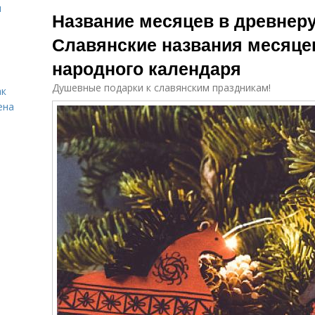
Языческий
я
Название месяцев в древнер
календарь
Славянские названия месяце
народного календаря
Душевные подарки к славянским праздникам!
ак
ена