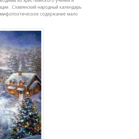
водимы из христианского учения и
ции . Славянский народный календарь
о мифопоэтическое содержание мало