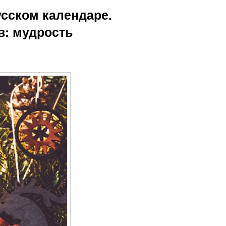
усском календаре.
в: мудрость