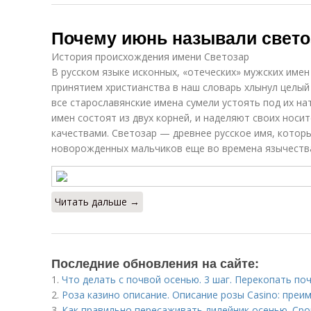
Почему июнь называли свето
История происхождения имени Светозар
В русском языке исконных, «отеческих» мужских имен 
принятием христианства в наш словарь хлынул целый
все старославянские имена сумели устоять под их на
имен состоят из двух корней, и наделяют своих нос
качествами. Светозар — древнее русское имя, котор
новорожденных мальчиков еще во времена язычеств
Читать дальше →
Последние обновления на сайте:
1.
Что делать с почвой осенью. 3 шаг. Перекопать по
2.
Роза казино описание. Описание розы Casino: преи
3.
Как правильно пересаживать лилейник осенью. Сро