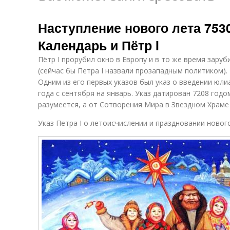
Наступление нового лета 7530
Календарь и Пётр I
Пётр I прорубил окно в Европу и в то же время зару
(сейчас бы Петра I назвали прозападным политиком).
Одним из его первых указов был указ о введении юли
года с сентября на январь. Указ датирован 7208 годо
разумеется, а от Сотворения Мира в Звездном Храме
Указ Петра I о летоисчислении и праздновании нового