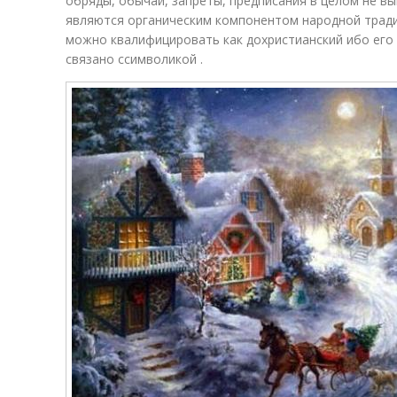
обряды, обычаи, запреты, предписания в целом не вы
являются органическим компонентом народной тради
можно квалифицировать как дохристианский ибо ег
связано ссимволикой .