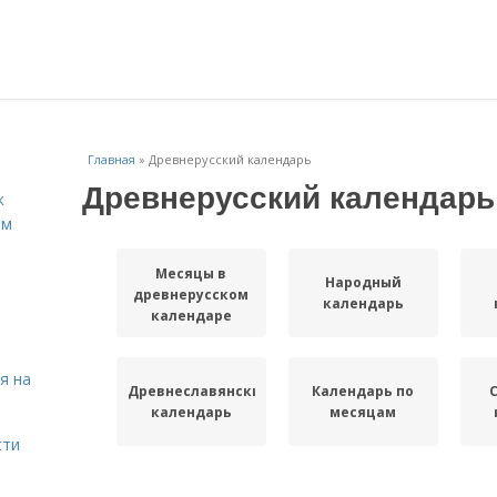
Главная
»
Древнерусский календарь
Древнерусский календарь
к
ём
Месяцы в
Народный
древнерусском
календарь
календаре
я на
Древнеславянский
Календарь по
календарь
месяцам
сти