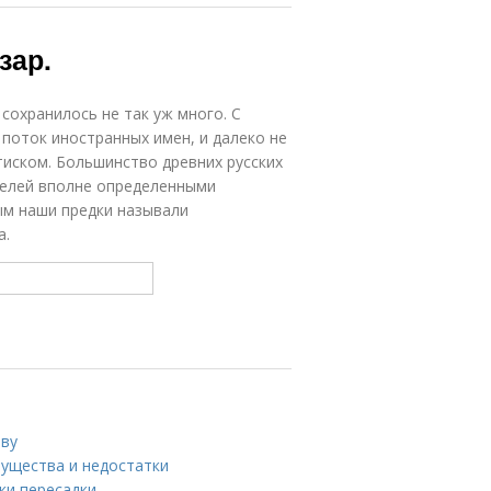
зар.
сохранилось не так уж много. С
 поток иностранных имен, и далеко не
тиском. Большинство древних русских
ителей вполне определенными
ым наши предки называли
а.
чву
мущества и недостатки
ки пересадки