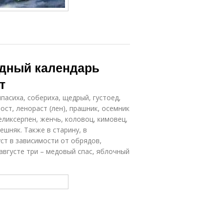
одный календарь
т
ипасиха, собериха, щедрый, густоед,
рост, ленораст (лен), прашник, осемник
великсерпен, женчь, коловоц, кимовец,
мешняк. Также в старину, в
ст в зависимости от обрядов,
августе три – медовый спас, яблочный