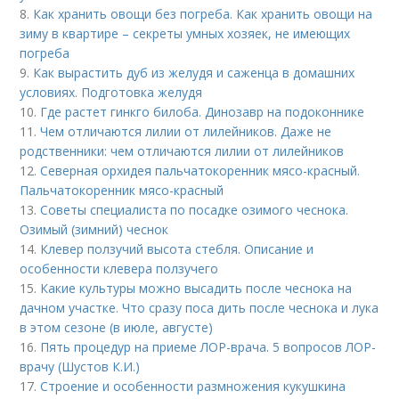
8.
Как хранить овощи без погреба. Как хранить овощи на
зиму в квартире – секреты умных хозяек, не имеющих
погреба
9.
Как вырастить дуб из желудя и саженца в домашних
условиях. Подготовка желудя
10.
Где растет гинкго билоба. Динозавр на подоконнике
11.
Чем отличаются лилии от лилейников. Даже не
родственники: чем отличаются лилии от лилейников
12.
Северная орхидея пальчатокоренник мясо-красный.
Пальчатокоренник мясо-красный
13.
Советы специалиста по посадке озимого чеснока.
Озимый (зимний) чеснок
14.
Клевер ползучий высота стебля. Описание и
особенности клевера ползучего
15.
Какие культуры можно высадить после чеснока на
дачном участке. Что сразу поса дить после чеснока и лука
в этом сезоне (в июле, августе)
16.
Пять процедур на приеме ЛОР-врача. 5 вопросов ЛОР-
врачу (Шустов К.И.)
17.
Строение и особенности размножения кукушкина