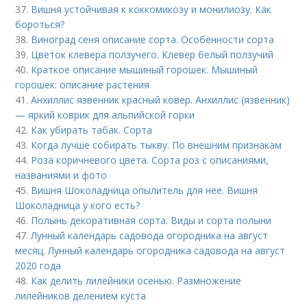
37.
Вишня устойчивая к коккомикозу и монилиозу. Как
бороться?
38.
Виноград сеня описание сорта. Особенности сорта
39.
Цветок клевера ползучего. Клевер белый ползучий
40.
Краткое описание мышиный горошек. Мышиный
горошек: описание растения
41.
Анхиллис язвенник красный ковер. Анхиллис (язвенник)
— яркий коврик для альпийской горки
42.
Как убирать табак. Сорта
43.
Когда лучше собирать тыкву. По внешним признакам
44.
Роза коричневого цвета. Сорта роз с описаниями,
названиями и фото
45.
Вишня Шоколадница опылитель для нее. Вишня
Шоколадница у кого есть?
46.
Полынь декоративная сорта. Виды и сорта полыни
47.
Лунный календарь садовода огородника на август
месяц. Лунный календарь огородника садовода на август
2020 года
48.
Как делить лилейники осенью. Размножение
лилейников делением куста