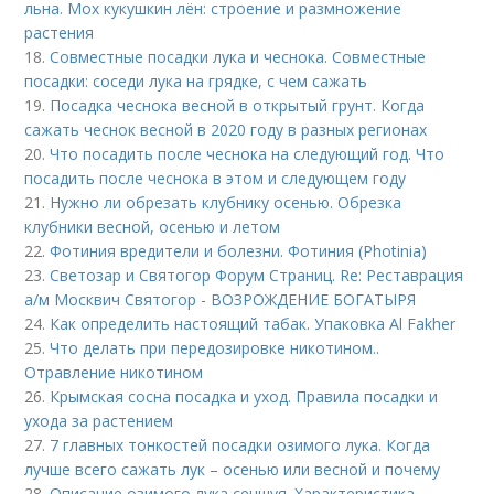
льна. Мох кукушкин лён: строение и размножение
растения
18.
Совместные посадки лука и чеснока. Совместные
посадки: соседи лука на грядке, с чем сажать
19.
Посадка чеснока весной в открытый грунт. Когда
сажать чеснок весной в 2020 году в разных регионах
20.
Что посадить после чеснока на следующий год. Что
посадить после чеснока в этом и следующем году
21.
Нужно ли обрезать клубнику осенью. Обрезка
клубники весной, осенью и летом
22.
Фотиния вредители и болезни. Фотиния (Photinia)
23.
Светозар и Святогор Форум Страниц. Re: Реставрация
а/м Москвич Святогор - ВОЗРОЖДЕНИЕ БОГАТЫРЯ
24.
Как определить настоящий табак. Упаковка Al Fakher
25.
Что делать при передозировке никотином..
Отравление никотином
26.
Крымская сосна посадка и уход. Правила посадки и
ухода за растением
27.
7 главных тонкостей посадки озимого лука. Когда
лучше всего сажать лук – осенью или весной и почему
28.
Описание озимого лука сеншуя. Характеристика