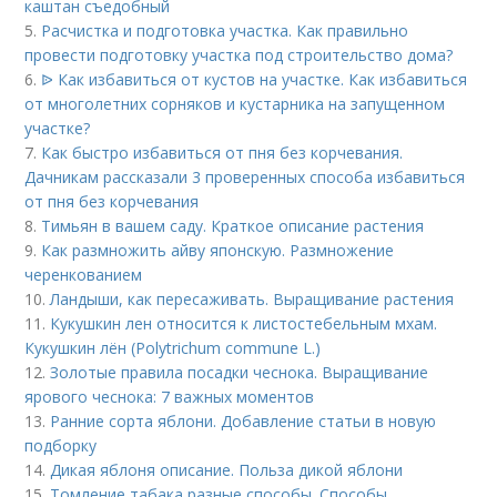
каштан съедобный
5.
Расчистка и подготовка участка. Как правильно
провести подготовку участка под строительство дома?
6.
ᐉ Как избавиться от кустов на участке. Как избавиться
от многолетних сорняков и кустарника на запущенном
участке?
7.
Как быстро избавиться от пня без корчевания.
Дачникам рассказали 3 проверенных способа избавиться
от пня без корчевания
8.
Тимьян в вашем саду. Краткое описание растения
9.
Как размножить айву японскую. Размножение
черенкованием
10.
Ландыши, как пересаживать. Выращивание растения
11.
Кукушкин лен относится к листостебельным мхам.
Кукушкин лён (Polytrichum commune L.)
12.
Золотые правила посадки чеснока. Выращивание
ярового чеснока: 7 важных моментов
13.
Ранние сорта яблони. Добавление статьи в новую
подборку
14.
Дикая яблоня описание. Польза дикой яблони
15.
Томление табака разные способы. Способы