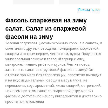
Показать все
Фасоль спаржевая на зиму
Вкусные заготовки
стручковая фасоль
салат. Салат из спаржевой
фасоли на зиму
Зеленая спаржевая фасоль особенно хороша в салатах, в
Фасоль в томатном
Ассорти со спаржевой
сочетании с другими овощами: помидорами, морковкой,
соусе
фасолью
сладким и острым перцем, чесночком, луком. Получается
универсальная закуска и готовый гарнир к мясу,
макаронам, кашам, рыбе или курице. Чем не повод
заготовить салат из стручковой фасоли на зиму? Он
Консервированная
Фасоль с аспирином
отлично хранится без стерилизации, аппетитно выглядит
фасоль
и на вкус изумительный: овощи в меру мягкие, не
переварены, соус ароматный, кисло-сладкий, остренький.
При всем при этом салат со спаржевой (стручковой)
фасолью доступен по набору ингредиентов и достаточно
Спаржевая фасоль
Фасоль с томатами
прост в приготовлении.