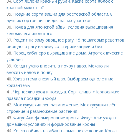
34.
Сорт яблони красный рубан. Какие сорта яблок с
красной мякотью?
35.
Поздние сорта вишни для ростовской области. 8
лучших сортов вишни для ваших участков
36.
Почва для японской айвы. Условия выращивания
хеномелеса японского
37.
Рецепт на зиму овощное рагу. 15 пошаговых рецептов
овощного рагу на зиму со стерилизацией и без
38.
Перец хабанеро выращивание дома. Агротехнические
условия
39.
Когда нужно вносить в почву навоз. Можно ли
вносить навоз в почву
40.
Хризантема снежный шар. Выбираем однолетние
хризантемы
41.
Чернослив уход и посадка. Сорт сливы «Чернослив»:
правила посадки и ухода
42.
Мох кукушкин лен размножение. Мох кукушкин лён:
строение и размножение растения
43.
Фикус Али формирование кроны. Фикус Али: уход в
домашних условиях и формирование кроны
44.
Когда собирать табак в домашних условиях. Когда