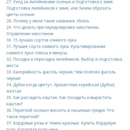
27.
Уход за лилейниками осенью и подготовка к зиме.
Подготовка лилейников к зиме, или Зачем обрезать
цветы осенью
28.
Почему у июня такие названия. Изокъ
29.
Что делать при передозировке никотином..
Отравление никотином
30.
15 лучших сортов озимого лука
31.
Лучшие сорта озимого лука. Культивирование
озимого лука: плюсы и минусы
32.
Посадка и пересадка лилейников. Выбор и подготовка
места
33.
Калорийность фасоль черная. Чем полезен фасоль
черная
34.
Дубки когда цветут. Хризантема корейская (Дубки)
желтая
35.
Как рассадить каштан. Как посадить и вырастить
каштан?
36.
Перегной сколько вносить в насыпные грядки. Что
такое перегной?
37.
Бордовые розы и темно-красные. Купить бордовую
розу. Бордовая роза цена.