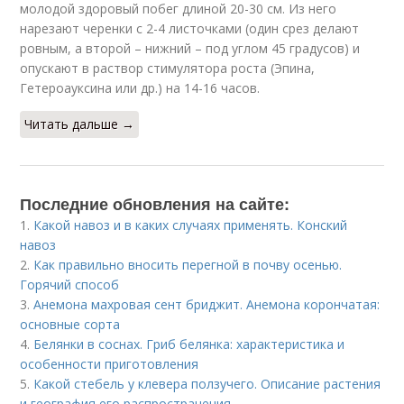
молодой здоровый побег длиной 20-30 см. Из него
нарезают черенки с 2-4 листочками (один срез делают
ровным, а второй – нижний – под углом 45 градусов) и
опускают в раствор стимулятора роста (Эпина,
Гетероауксина или др.) на 14-16 часов.
Читать дальше →
Последние обновления на сайте:
1.
Какой навоз и в каких случаях применять. Конский
навоз
2.
Как правильно вносить перегной в почву осенью.
Горячий способ
3.
Анемона махровая сент бриджит. Анемона корончатая:
основные сорта
4.
Белянки в соснах. Гриб белянка: характеристика и
особенности приготовления
5.
Какой стебель у клевера ползучего. Описание растения
и география его распространения