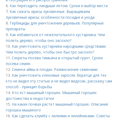
6.
Как пересадить ландыши летом. Сроки и выбор места
7.
Как сажать ирисы луковичные. Выращиваем
луковичные ирисы: особенности посадки и ухода
8.
Гербициды для уничтожения деревьев. Популярные
препараты
9.
Как избавиться от нежелательного кустарника. Чем
полить дерево, чтобы оно засохло?
10.
Как уничтожить кустарники народными средствами.
Чем полить дерево, чтобы оно быстро засохло?
11.
Секреты посева тимьяна в открытый грунт. Сроки
посева семян
12.
Семена айвы в плодах. Размножение семенами
13.
Как уничтожить кленовые заросли. Вкратце для тех
кто не видел эту статью и не видел видосик, расскажу сам
способ - принцип борьбы
14.
Кто ест мышиный горошек. Мышиный горошек:
достоинства и недостатки
15.
На каких почвах растет мышиный горошек. Описание
горошка мышиного
16.
Как сделать клумбу с лилиями и лилейниками. Советы