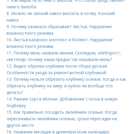
7.
Как вырастить гинкго Билоба. Что собой представляет
гинкго Билоба
8.
Можно ли свежий навоз вносить в почву. Конский
навоз
9.
Почему каланхоэ сбрасывает листья. Нарушение
влажностного режима
10.
Листья каланхоэ желтеют и болеют. Нарушение
влажностного режима
11.
Почему июнь назвали июнем. Скопидом, хлеборост,
светлояр: почему наши предки так называли июнь?
12.
Видео обрезки клубники после сбора урожая.
Особенности ухода за ремонтантной клубникой
13.
Почему нельзя обрезать клубнику осенью. Когда и как
обрезать клубнику на зиму: и нужно ли вообще это
делать?
14.
Ранние сорта яблони. Добавление статьи в новую
подборку
15.
Как правильно посадить лилейники осенью. Когда
пересаживать лилейники осенью, сроки пересадки на
другое место
16.
Название месяцев в древнерусском календаре.