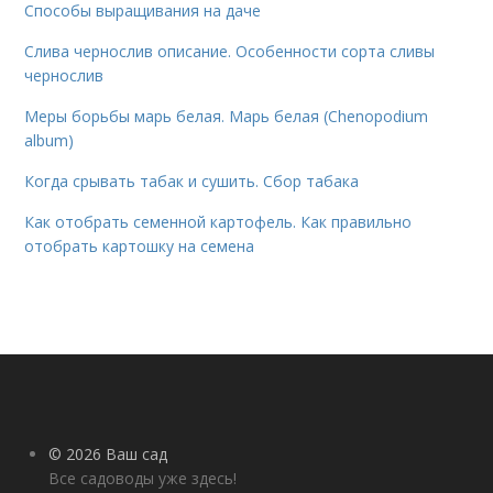
Способы выращивания на даче
Слива чернослив описание. Особенности сорта сливы
чернослив
Меры борьбы марь белая. Марь белая (Chenopodium
album)
Когда срывать табак и сушить. Сбор табака
Как отобрать семенной картофель. Как правильно
отобрать картошку на семена
© 2026 Ваш сад
Все садоводы уже здесь!