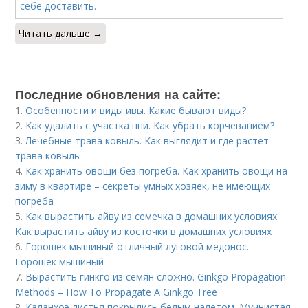
Читать дальше →
Последние обновления на сайте:
1.
Особенности и виды ивы. Какие бывают виды?
2.
Как удалить с участка пни. Как убрать корчеванием?
3.
Лечебные трава ковыль. Как выглядит и где растет
трава ковыль
4.
Как хранить овощи без погреба. Как хранить овощи на
зиму в квартире – секреты умных хозяек, не имеющих
погреба
5.
Как вырастить айву из семечка в домашних условиях.
Как вырастить айву из косточки в домашних условиях
6.
Горошек мышиный отличный луговой медонос.
Горошек мышиный
7.
Вырастить гинкго из семян сложно. Ginkgo Propagation
Methods – How To Propagate A Ginkgo Tree
8.
Каланхоэ листья покрылись белым налетом. Мучнистая