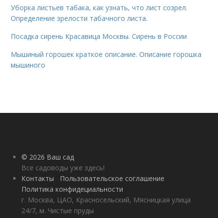
Уборка листьев табака, как узнать, что лист созрел.
Определение зрелости табачного листа.
Посадка сирень Красавица Москвы. Сирень в России
Мышиный горошек краткое описание. Описание горошка
мышиного
© 2026 Ваш сад
Все садоводы уже здесь!
Контакты
Пользовательское соглашение
Политика конфидециальности
г. Москва, ЦАО, Красносельский, Мясницкая улица
24/7, м. Чистые пруды