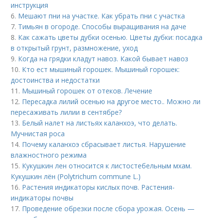
инструкция
6.
Мешают пни на участке. Как убрать пни с участка
7.
Тимьян в огороде. Способы выращивания на даче
8.
Как сажать цветы дубки осенью. Цветы дубки: посадка
в открытый грунт, размножение, уход
9.
Когда на грядки кладут навоз. Какой бывает навоз
10.
Кто ест мышиный горошек. Мышиный горошек:
достоинства и недостатки
11.
Мышиный горошек от отеков. Лечение
12.
Пересадка лилий осенью на другое место.. Можно ли
пересаживать лилии в сентябре?
13.
Белый налет на листьях каланхоэ, что делать.
Мучнистая роса
14.
Почему каланхоэ сбрасывает листья. Нарушение
влажностного режима
15.
Кукушкин лен относится к листостебельным мхам.
Кукушкин лён (Polytrichum commune L.)
16.
Растения индикаторы кислых почв. Растения-
индикаторы почвы
17.
Проведение обрезки после сбора урожая. Осень —