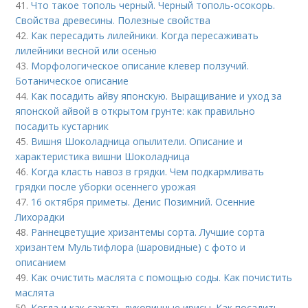
41.
Что такое тополь черный. Черный тополь-осокорь.
Свойства древесины. Полезные свойства
42.
Как пересадить лилейники. Когда пересаживать
лилейники весной или осенью
43.
Морфологическое описание клевер ползучий.
Ботаническое описание
44.
Как посадить айву японскую. Выращивание и уход за
японской айвой в открытом грунте: как правильно
посадить кустарник
45.
Вишня Шоколадница опылители. Описание и
характеристика вишни Шоколадница
46.
Когда класть навоз в грядки. Чем подкармливать
грядки после уборки осеннего урожая
47.
16 октября приметы. Денис Позимний. Осенние
Лихорадки
48.
Раннецветущие хризантемы сорта. Лучшие сорта
хризантем Мультифлора (шаровидные) с фото и
описанием
49.
Как очистить маслята с помощью соды. Как почистить
маслята
50.
Когда и как сажать луковичные ирисы. Как посадить