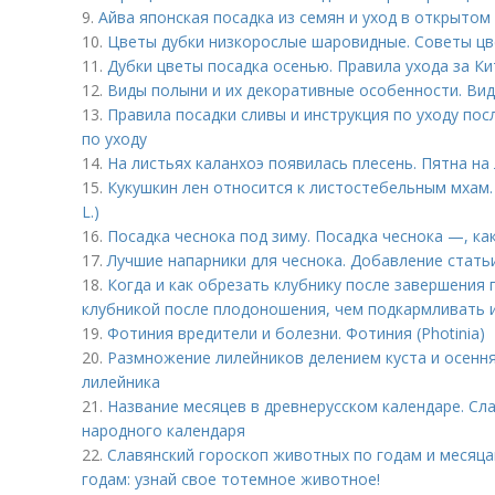
9.
Айва японская посадка из семян и уход в открытом
10.
Цветы дубки низкорослые шаровидные. Советы ц
11.
Дубки цветы посадка осенью. Правила ухода за К
12.
Виды полыни и их декоративные особенности. Вид
13.
Правила посадки сливы и инструкция по уходу пос
по уходу
14.
На листьях каланхоэ появилась плесень. Пятна на
15.
Кукушкин лен относится к листостебельным мхам.
L.)
16.
Посадка чеснока под зиму. Посадка чеснока —, ка
17.
Лучшие напарники для чеснока. Добавление стать
18.
Когда и как обрезать клубнику после завершения 
клубникой после плодоношения, чем подкармливать и
19.
Фотиния вредители и болезни. Фотиния (Photinia)
20.
Размножение лилейников делением куста и осення
лилейника
21.
Название месяцев в древнерусском календаре. Сл
народного календаря
22.
Славянский гороскоп животных по годам и месяца
годам: узнай свое тотемное животное!