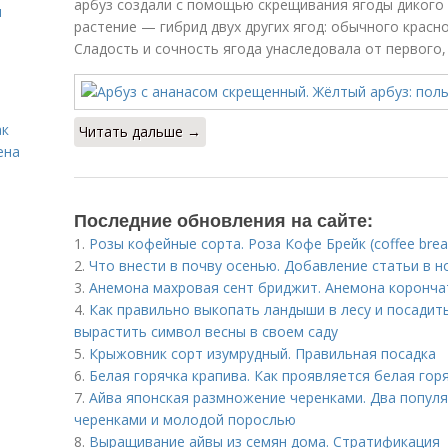
арбуз создали с помощью скрещивания ягоды дикого 
я
растение — гибрид двух других ягод: обычного красн
Сладость и сочность ягода унаследовала от первого,
ак
Читать дальше →
ена
Последние обновления на сайте:
1.
Розы кофейные сорта. Роза Кофе Брейк (coffee brea
2.
Что внести в почву осенью. Добавление статьи в 
3.
Анемона махровая сент бриджит. Анемона коронча
4.
Как правильно выкопать ландыши в лесу и посадить 
вырастить символ весны в своем саду
5.
Крыжовник сорт изумрудный. Правильная посадка
6.
Белая горячка крапива. Как проявляется белая гор
7.
Айва японская размножение черенками. Два попул
черенками и молодой порослью
8.
Выращивание айвы из семян дома. Стратификация