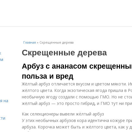
Главная
»
Скрещенные дерева
Скрещенные дерева
к
ём
Арбуз с ананасом скрещенны
польза и вред
Жёлтый арбуз отличается вкусом и цветом мякоти. И
жёлтого цвета. Когда экзотическая ягода пришла в Р
необычную ягоду создали с помощью ГМО. Но не сто
я на
жёлтый арбуз — это просто гибрид, и ГМО тут ни при
Как селекционеры вывели жёлтый арбуз
сти
У этих необычных арбузов кора идентична кожуре пр
арбуза. Корочка может быть и жёлтого цвета, как у д