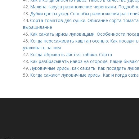
42.
Малина таруса размножение черенками. Подробн
43.
Дубки цветы уход. Способы размножения растени
44.
Сорта томатов для сушки. Описание сорта томата 
выращивание
45.
Как сажать ирисы луковицами. Особенности посад
46.
Когда пересаживать каштан осенью. Как посадить 
ухаживать за ним
47.
Когда обрывать листья табака. Сорта
48.
Как разбрасывать навоз на огороде. Какие бываю
49.
Луковичные ирисы, как сажать. Как посадить луко
50.
Когда сажают луковичные ирисы. Как и когда саж