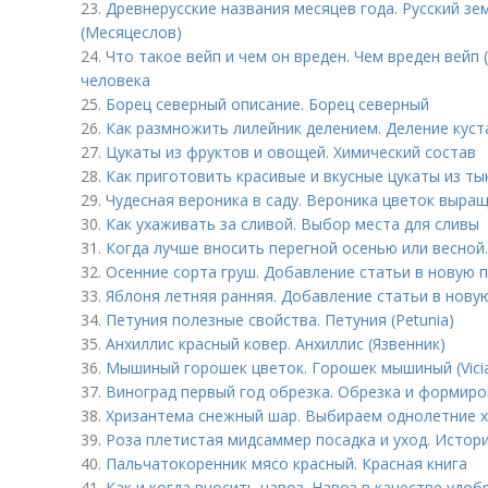
23.
Древнерусские названия месяцев года. Русский з
(Месяцеслов)
24.
Что такое вейп и чем он вреден. Чем вреден вейп
человека
25.
Борец северный описание. Борец северный
26.
Как размножить лилейник делением. Деление куст
27.
Цукаты из фруктов и овощей. Химический состав
28.
Как приготовить красивые и вкусные цукаты из ты
29.
Чудесная вероника в саду. Вероника цветок выра
30.
Как ухаживать за сливой. Выбор места для сливы
31.
Когда лучше вносить перегной осенью или весной
32.
Осенние сорта груш. Добавление статьи в новую 
33.
Яблоня летняя ранняя. Добавление статьи в нову
34.
Петуния полезные свойства. Петуния (Petunia)
35.
Анхиллис красный ковер. Анхиллис (Язвенник)
36.
Мышиный горошек цветок. Горошек мышиный (Vicia
37.
Виноград первый год обрезка. Обрезка и формир
38.
Хризантема снежный шар. Выбираем однолетние 
39.
Роза плетистая мидсаммер посадка и уход. Истор
40.
Пальчатокоренник мясо красный. Красная книга
41.
Как и когда вносить навоз. Навоз в качестве удоб