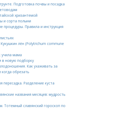
 грунте. Подготовка почвы и посадка
ветоводам
итайской хризантемой
ы и сорта полыни
ле процедуры. Правила и инструкция
 листьях
 Кукушкин лён (Polytrichum commune
к учила мама
и в новую подборку
плодоношения. Как ухаживать за
 когда обрезать
я пересадка. Разделение куста
авянские названия месяцев: мудрость
м. Тотемный славянский гороскоп по