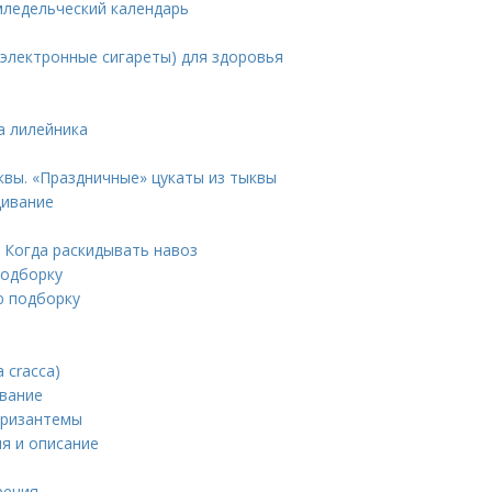
емледельческий календарь
 (электронные сигареты) для здоровья
а лилейника
квы. «Праздничные» цукаты из тыквы
щивание
. Когда раскидывать навоз
подборку
ю подборку
 cracca)
ование
хризантемы
ия и описание
рения