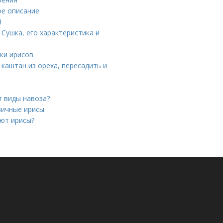
ое описание
й
Сушка, его характеристика и
ки ирисов
каштан из ореха, пересадить и
т виды навоза?
вичные ирисы
ают ирисы?