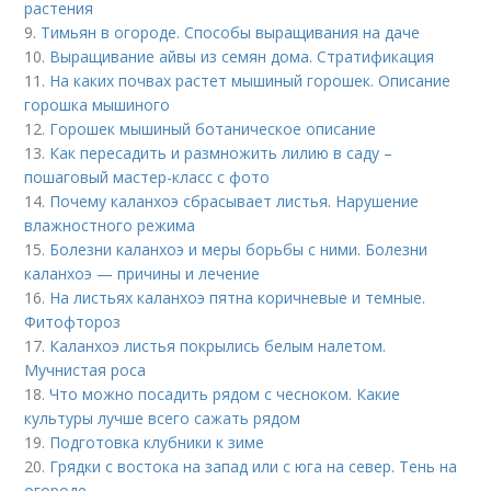
растения
9.
Тимьян в огороде. Способы выращивания на даче
10.
Выращивание айвы из семян дома. Стратификация
11.
На каких почвах растет мышиный горошек. Описание
горошка мышиного
12.
Горошек мышиный ботаническое описание
13.
Как пересадить и размножить лилию в саду –
пошаговый мастер-класс с фото
14.
Почему каланхоэ сбрасывает листья. Нарушение
влажностного режима
15.
Болезни каланхоэ и меры борьбы с ними. Болезни
каланхоэ — причины и лечение
16.
На листьях каланхоэ пятна коричневые и темные.
Фитофтороз
17.
Каланхоэ листья покрылись белым налетом.
Мучнистая роса
18.
Что можно посадить рядом с чесноком. Какие
культуры лучше всего сажать рядом
19.
Подготовка клубники к зиме
20.
Грядки с востока на запад или с юга на север. Тень на
огороде