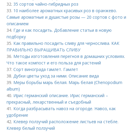
32.
35 сортов чайно-гибридных роз
33.
10 наиболее ароматных красивых роз в оранжево.
Самые ароматные и душистые розы — 20 сортов с фото и
описанием
34.
Где и как посадить. Добавление статьи в новую
подборку
35.
Как правильно посадить сливу для чернослива. КАК
ПРАВИЛЬНО ВЫРАЩИВАТЬ СЛИВУ
36.
Методы изготовления перегноя в домашних условиях.
Что такое компост и его польза для растений
37.
Сорт винограда гамлет. Гамлет
38.
Дубки цветы уход за ними. Описание вида
39.
Меры борьбы марь белая. Марь белая (Chenopodium
album)
40.
Ирис германский описание. Ирис германский –
прекрасный, лекарственный и съедобный
41.
Когда разбрасывать навоз на огороде. Навоз, как
удобрение
42.
Клевер ползучий расположение листьев на стебле.
Клевер белый ползучий