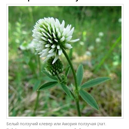
Белый ползучий клевер или Амория ползучая (лат.