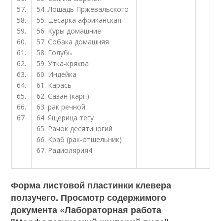
57.
54. Лошадь Пржевальского
58.
55. Цесарка африканская
59.
56. Куры домашние
60.
57. Собака домашняя
61.
58. Голубь
62.
59. Утка-кряква
63.
60. Индейка
64.
61. Карась
65.
62. Сазан (карп)
66.
63. рак речной
67
64. Ящерица тегу
65. Рачок десятиногий
66. Краб (рак-отшельник)
67. Радиолярия
4
Форма листовой пластинки клевера
ползучего. Просмотр содержимого
документа «Лабораторная работа