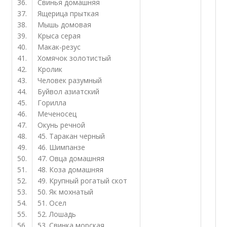
36.
Свинья домашняя
37.
Ящерица прыткая
38.
Мышь домовая
39.
Крыса серая
40.
Макак-резус
41.
Хомячок золотистый
42.
Кролик
43.
Человек разумный
44.
Буйвол азиатский
45.
Горилла
46.
Меченосец
47.
Окунь речной
48.
45. Таракан черный
49.
46. Шимпанзе
50.
47. Овца домашняя
51.
48. Коза домашняя
52.
49. Крупный рогатый скот
53.
50. Як мохнатый
54.
51. Осел
55.
52. Лошадь
56.
53. Свинка морская