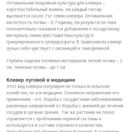
Оптимальная покровная культура для клевера –
короткостебельный ячмень. На каждый гектар
высевается около 7 кг семян клевера. Оптимальная
кислотность почвы – 6-7 единиц. На результатах сева
положительно сказывается добавление к посадочному
материалу семян крестоцветных культур и
гранулированного суперфосфата. В травосмесях клевер
лучше себя чувствует с овсяницей и тимофеевкой.
Глубина заделки посевных материалов: легкие почвы – 2
см, тяжелые почвы – до 1 см.
Клевер луговой в медицине
Этот вид клевера популярен не только в сельском
хозяйстве, но и в медицине. Основное направление его
применения - это борьба с сосудистыми заболеваниями
различных направлений от борьбы с анемией до лечения
сосудов в органах зрения . Так же растение не плохо
справляется с проблемами нервной системы и
используется в составе огромного количества
фитосборов для лечения других болезней. В основном