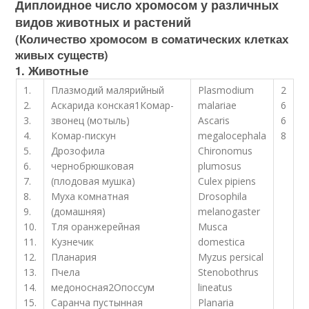
Диплоидное число хромосом у различных
видов животных и растений
(Количество хромосом в соматических клетках
живых существ)
1. Животные
1.
Плазмодий малярийный
Plasmodium
2
2.
Аскарида конская
1
Комар-
malariae
6
3.
звонец (мотыль)
Ascaris
6
4.
Комар-пискун
megalocephala
8
5.
Дрозофила
Chironomus
6.
чернобрюшковая
plumosus
7.
(плодовая мушка)
Culex pipiens
8.
Муха комнатная
Drosophila
9.
(домашняя)
melanogaster
10.
Тля оранжерейная
Musca
11.
Кузнечик
domestica
12.
Планария
Myzus persical
13.
Пчела
Stenobothrus
14.
медоносная
2
Опоссум
lineatus
15.
Саранча пустынная
Planaria