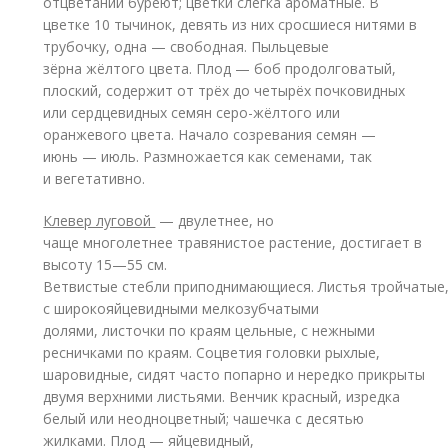
отцветании буреют; цветки слегка ароматные. В
цветке 10 тычинок, девять из них сросшиеся нитями в
трубочку, одна — свободная. Пыльцевые
зёрна жёлтого цвета. Плод — боб продолговатый,
плоский, содержит от трёх до четырёх почковидных
или сердцевидных семян серо-жёлтого или
оранжевого цвета. Начало созревания семян —
июнь — июль. Размножается как семенами, так
и вегетативно.
Клевер луговой
— двулетнее, но
чаще многолетнее травянистое растение, достигает в
высоту 15—55 см.
Ветвистые стебли приподнимающиеся. Листья тройчатые
с широкояйцевидными мелкозубчатыми
долями, листочки по краям цельные, с нежными
ресничками по краям. Соцветия головки рыхлые,
шаровидные, сидят часто попарно и нередко прикрыты
двумя верхними листьями. Венчик красный, изредка
белый или неодноцветный; чашечка с десятью
жилками. Плод — яйцевидный,