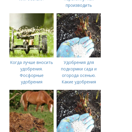
производить
перекопку огорода
Когда лучше вносить
Удобрения для
удобрения.
подкормки сада и
Фосфорные
огорода осенью.
удобрения
Какие удобрения
вносить осенью и как
правильно это
делать?