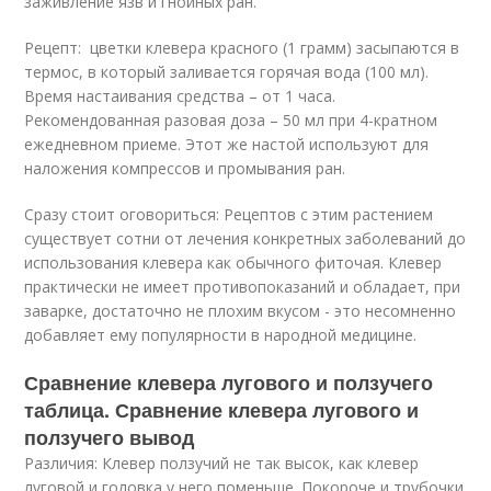
заживление язв и гнойных ран.
Рецепт: цветки клевера красного (1 грамм) засыпаются в
термос, в который заливается горячая вода (100 мл).
Время настаивания средства – от 1 часа.
Рекомендованная разовая доза – 50 мл при 4-кратном
ежедневном приеме. Этот же настой используют для
наложения компрессов и промывания ран.
Сразу стоит оговориться: Рецептов с этим растением
существует сотни от лечения конкретных заболеваний до
использования клевера как обычного фиточая. Клевер
практически не имеет противопоказаний и обладает, при
заварке, достаточно не плохим вкусом - это несомненно
добавляет ему популярности в народной медицине.
Сравнение клевера лугового и ползучего
таблица. Сравнение клевера лугового и
ползучего вывод
Различия: Клевер ползучий не так высок, как клевер
луговой и головка у него поменьше. Покороче и трубочки