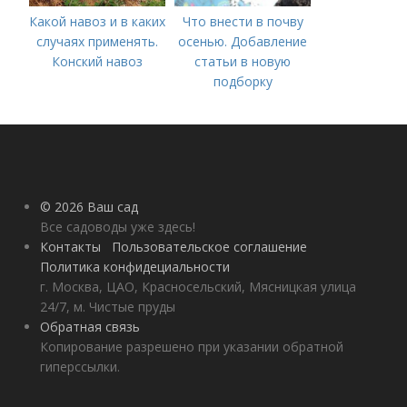
Какой навоз и в каких
Что внести в почву
случаях применять.
осенью. Добавление
Конский навоз
статьи в новую
подборку
© 2026 Ваш сад
Все садоводы уже здесь!
Контакты
Пользовательское соглашение
Политика конфидециальности
г. Москва, ЦАО, Красносельский, Мясницкая улица
24/7, м. Чистые пруды
Обратная связь
Копирование разрешено при указании обратной
гиперссылки.