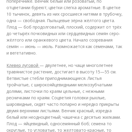
поперечнике. Венчик белый или розоватый, по
отцветании буреют; цветки слегка ароматные. В цветке
10 тычинок, девять из них сросшиеся нитями в трубочку,
одна — свободная. Пыльцевые зёрна жёлтого цвета.
Плод — боб продолговатый, плоский, содержит от трёх
до четырёх почковидных или сердцевидных семян серо-
жёлтого или оранжевого цвета. Начало созревания
семян — июнь — июль. Размножается как семенами, так
и вегетативно.
Клевер луговой
— двулетнее, но чаще многолетнее
травянистое растение, достигает в высоту 15—55 см.
Ветвистые стебли приподнимающиеся. Листья
тройчатые, с широкояйцевидными мелкозубчатыми
долями, листочки по краям цельные, с нежными
ресничками по краям. Соцветия головки рыхлые,
шаровидные, сидят часто попарно и нередко прикрыты
двумя верхними листьями. Венчик красный, изредка
белый или неодноцветный; чашечка с десятью жилками.
Плод — яйцевидный, односемянный боб; семена то
округлые, то угловатые, то желтовато-красные, то