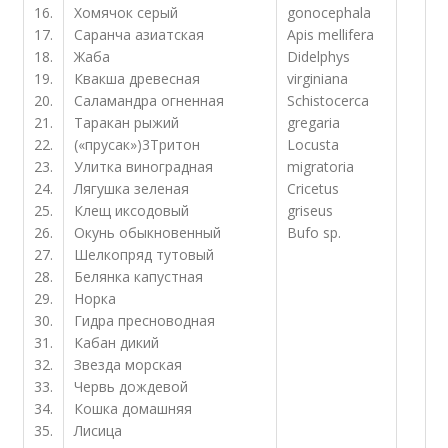
16.
Хомячок серый
gonocephala
17.
Саранча азиатская
Apis mellifera
18.
Жаба
Didelphys
19.
Квакша древесная
virginiana
20.
Саламандра огненная
Schistocerca
21.
Таракан рыжий
gregaria
22.
(«прусак»)
3
Тритон
Locusta
23.
Улитка виноградная
migratoria
24.
Лягушка зеленая
Cricetus
25.
Клещ иксодовый
griseus
26.
Окунь обыкновенный
Bufo sp.
27.
Шелкопряд тутовый
28.
Белянка капустная
29.
Норка
30.
Гидра пресноводная
31.
Кабан дикий
32.
Звезда морская
33.
Червь дождевой
34.
Кошка домашняя
35.
Лисица