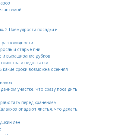
навоз
ризантемой
х. 2 Премудрости посадки и
и разновидности
оросль и старые пни
е и выращивание дубков
тоинства и недостатки
 В какие сроки возможна осенняя
 навоз
дачном участке. Что сразу поса дить
обработать перед хранением
аланхоэ опадают листья, что делать.
ушкин лен
е