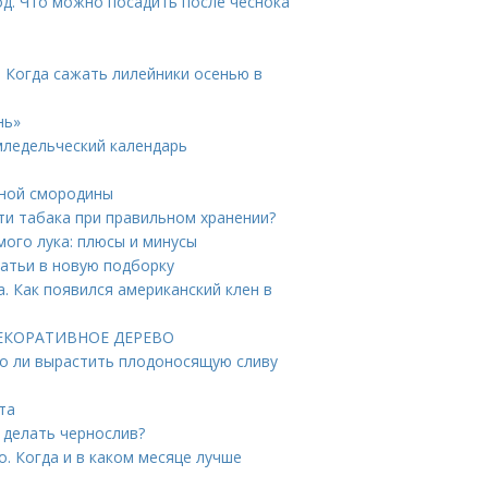
д. Что можно посадить после чеснока
. Когда сажать лилейники осенью в
нь»
емледельческий календарь
рной смородины
сти табака при правильном хранении?
мого лука: плюсы и минусы
татьи в новую подборку
а. Как появился американский клен в
 ДЕКОРАТИВНОЕ ДЕРЕВО
но ли вырастить плодоносящую сливу
та
е делать чернослив?
о. Когда и в каком месяце лучше