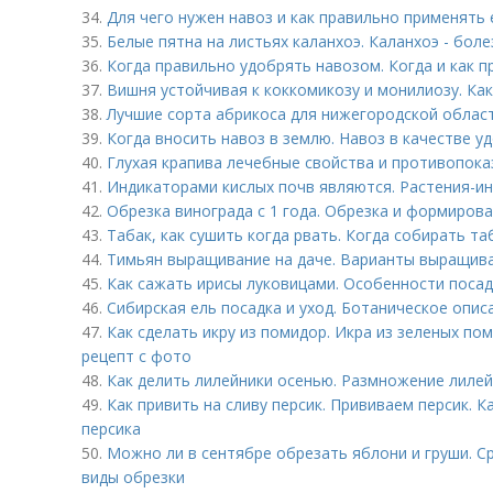
34.
Для чего нужен навоз и как правильно применять 
35.
Белые пятна на листьях каланхоэ. Каланхоэ - боле
36.
Когда правильно удобрять навозом. Когда и как п
37.
Вишня устойчивая к коккомикозу и монилиозу. Ка
38.
Лучшие сорта абрикоса для нижегородской област
39.
Когда вносить навоз в землю. Навоз в качестве у
40.
Глухая крапива лечебные свойства и противопока
41.
Индикаторами кислых почв являются. Растения-и
42.
Обрезка винограда с 1 года. Обрезка и формиров
43.
Табак, как сушить когда рвать. Когда собирать та
44.
Тимьян выращивание на даче. Варианты выращива
45.
Как сажать ирисы луковицами. Особенности посад
46.
Сибирская ель посадка и уход. Ботаническое опис
47.
Как сделать икру из помидор. Икра из зеленых по
рецепт с фото
48.
Как делить лилейники осенью. Размножение лилей
49.
Как привить на сливу персик. Прививаем персик. 
персика
50.
Можно ли в сентябре обрезать яблони и груши. С
виды обрезки