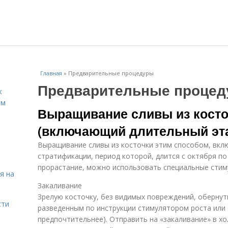
Главная
»
Предварительные процедуры
Предварительные проце
к
ём
Выращивание сливы из косто
(включающий длительный эта
Выращивание сливы из косточки этим способом, вклю
стратификации, период которой, длится с октября п
прорастание, можно использовать специальные стиму
я на
Закаливание
Зрелую косточку, без видимых повреждений, обернут
сти
разведенным по инструкции стимулятором роста или
предпочтительнее). Отправить на «закаливание» в хо