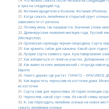
19.
Что можно сажать после чеснока на следующий го
и лука на следующий год
20.
Фотиния вредители и болезни. Фотиния (Photinia)
21.
Когда сажать лилейники в открытый грунт осенью
зависимости от региона
22.
Почему июнь так называется. Значение слова «ию
23.
Древнерусские названия месяцев года. Русский з
(Месяцеслов)
24.
Орловская серенада черная смородина. Сорта че
25.
Как хранить табак для кальяна. Какой срок годно
26.
Лучшие сорта озимого лука. Культивирование ози
27.
Как избавиться от пней на участке. Добавление с
28.
Как вывести клен американский с огорода навсегд
Европе
29.
Гинкго дерево где растет. ГИНКГО – КРАСИВОЕ
30.
Как вырастить чернослив из косточки дома. Мож
из косточки
31.
Сорта слив для чернослива. История селекции сор
32.
Чернослив, какой сорт слив. Из какой сливы лучш
33.
ᐉ, как пересадить лилейник осенью на новое мест
сажать лилейники осенью