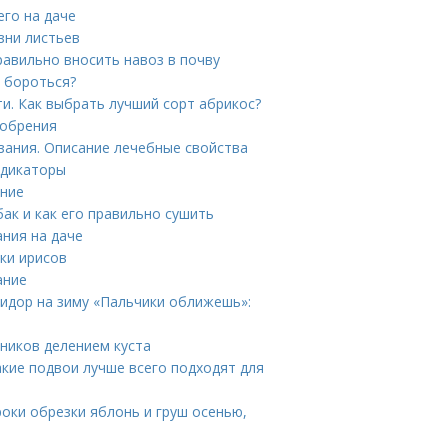
его на даче
зни листьев
равильно вносить навоз в почву
к бороться?
и. Как выбрать лучший сорт абрикос?
добрения
зания. Описание лечебные свойства
ндикаторы
ание
бак и как его правильно сушить
ния на даче
ки ирисов
ание
мидор на зиму «Пальчики оближешь»:
ников делением куста
Какие подвои лучше всего подходят для
роки обрезки яблонь и груш осенью,