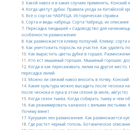
3.
Какой навоз и в каких случаях применять. Конский 
4.
Когда цветут дубки. Правила ухода за Китайской х
5.
Все о сортах ЧАБРЕЦА. Историческая справка
6.
Сорта и виды чабреца. Сорта Чабреца, их описание
7.
Пересадка ландышей » Садоводство для начинающи
особенности размножения
8.
Как размножается клевер ползучий. Клевер: сорта 
9.
Как уничтожить поросль на участке. Как удалить п
10.
Как вырастить цветы дубки в горшке. Размножени
11.
Кто ест мышиный горошек. Мышиный горошек: дос
12.
Когда и как пересаживать лилии на другое место.
пересадка лилий
13.
Можно ли свежий навоз вносить в почву. Конский
14.
Какие культуры можно высадить после чеснока на 
после чеснока и лука в этом сезоне (в июле, августе)
15.
Когда сезон тыква. Когда собирать тыкву и чем 
16.
Как реанимировать каланхоэ с вялыми листьями. К
Почему вянет
17.
Кукушкин лен размножение. Как размножается кук
18.
Где растет черный тополь. Ботаническое описани