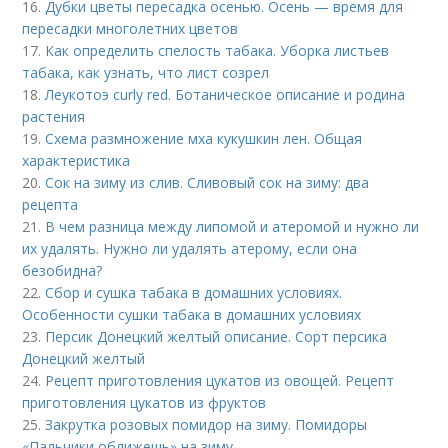
16.
Дубки цветы пересадка осенью. Осень — время для
пересадки многолетних цветов
17.
Как определить спелость табака. Уборка листьев
табака, как узнать, что лист созрел
18.
Леукотоэ curly red. Ботаническое описание и родина
растения
19.
Схема размножение мха кукушкин лен. Общая
характеристика
20.
Сок на зиму из слив. Сливовый сок на зиму: два
рецепта
21.
В чем разница между липомой и атеромой и нужно ли
их удалять. Нужно ли удалять атерому, если она
безобидна?
22.
Сбор и сушка табака в домашних условиях.
Особенности сушки табака в домашних условиях
23.
Персик Донецкий желтый описание. Сорт персика
Донецкий желтый
24.
Рецепт приготовления цукатов из овощей. Рецепт
приготовления цукатов из фруктов
25.
Закрутка розовых помидор на зиму. Помидоры
«Пальчики оближешь» на зиму