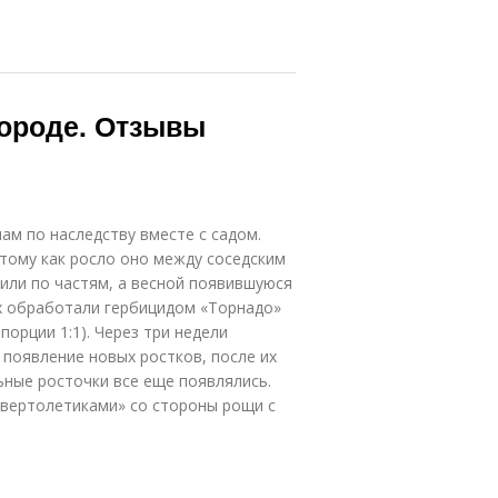
городе. Отзывы
ам по наследству вместе с садом.
отому как росло оно между соседским
или по частям, а весной появившуюся
х обработали гербицидом «Торнадо»
порции 1:1). Через три недели
 появление новых ростков, после их
ьные росточки все еще появлялись.
«вертолетиками» со стороны рощи с