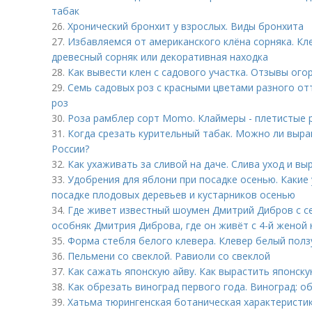
табак
26.
Хронический бронхит у взрослых. Виды бронхита
27.
Избавляемся от американского клёна сорняка. Кл
древесный сорняк или декоративная находка
28.
Как вывести клен с садового участка. Отзывы ого
29.
Семь садовых роз с красными цветами разного от
роз
30.
Роза рамблер сорт Momo. Клаймеры - плетистые 
31.
Когда срезать курительный табак. Можно ли выра
России?
32.
Как ухаживать за сливой на даче. Слива уход и в
33.
Удобрения для яблони при посадке осенью. Какие 
посадке плодовых деревьев и кустарников осенью
34.
Где живет известный шоумен Дмитрий Дибров с с
особняк Дмитрия Диброва, где он живёт с 4-й женой 
35.
Форма стебля белого клевера. Клевер белый полз
36.
Пельмени со свеклой. Равиоли со свеклой
37.
Как сажать японскую айву. Как вырастить японску
38.
Как обрезать виноград первого года. Виноград: о
39.
Хатьма тюрингенская ботаническая характеристик