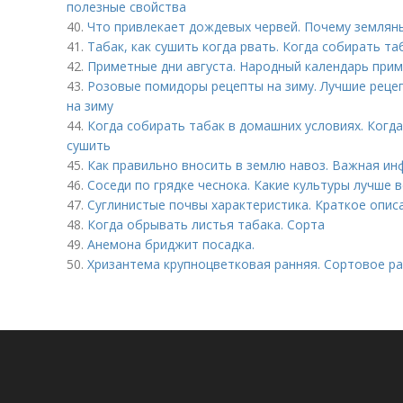
полезные свойства
40.
Что привлекает дождевых червей. Почему землян
41.
Табак, как сушить когда рвать. Когда собирать та
42.
Приметные дни августа. Народный календарь приме
43.
Розовые помидоры рецепты на зиму. Лучшие реце
на зиму
44.
Когда собирать табак в домашних условиях. Когда
сушить
45.
Как правильно вносить в землю навоз. Важная и
46.
Соседи по грядке чеснока. Какие культуры лучше 
47.
Суглинистые почвы характеристика. Краткое опис
48.
Когда обрывать листья табака. Сорта
49.
Анемона бриджит посадка.
50.
Хризантема крупноцветковая ранняя. Сортовое р