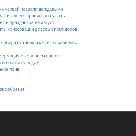
ых червей назвали дождевыми
бак и как его правильно сушить
т и праздников на август
пты консервации розовых помидоров
 собирать табак и как его правильно
нформация о коровьем навозе
всего сажать рядом
ание почв
азнообразие