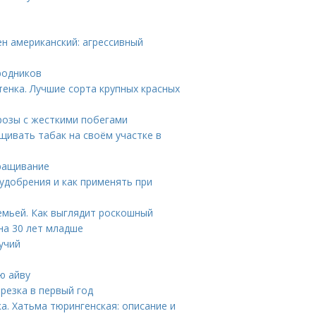
ен американский: агрессивный
родников
тенка. Лучшие сорта крупных красных
розы с жесткими побегами
щивать табак на своём участке в
ыращивание
удобрения и как применять при
емьей. Как выглядит роскошный
на 30 лет младше
учий
ю айву
брезка в первый год
а. Хатьма тюрингенская: описание и