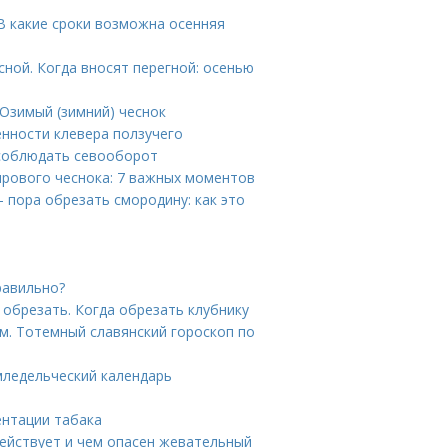
 В какие сроки возможна осенняя
сной. Когда вносят перегной: осенью
 Озимый (зимний) чеснок
енности клевера ползучего
 соблюдать севооборот
ярового чеснока: 7 важных моментов
 пора обрезать смородину: как это
равильно?
 обрезать. Когда обрезать клубнику
м. Тотемный славянский гороскоп по
емледельческий календарь
ентации табака
действует и чем опасен жевательный