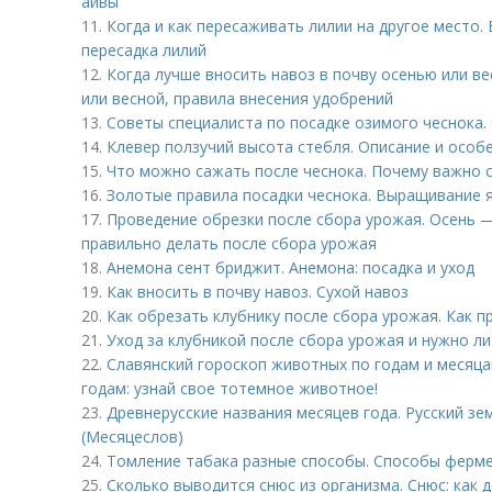
айвы
11.
Когда и как пересаживать лилии на другое место.
пересадка лилий
12.
Когда лучше вносить навоз в почву осенью или ве
или весной, правила внесения удобрений
13.
Советы специалиста по посадке озимого чеснока.
14.
Клевер ползучий высота стебля. Описание и особ
15.
Что можно сажать после чеснока. Почему важно
16.
Золотые правила посадки чеснока. Выращивание 
17.
Проведение обрезки после сбора урожая. Осень —
правильно делать после сбора урожая
18.
Анемона сент бриджит. Анемона: посадка и уход
19.
Как вносить в почву навоз. Сухой навоз
20.
Как обрезать клубнику после сбора урожая. Как п
21.
Уход за клубникой после сбора урожая и нужно ли
22.
Славянский гороскоп животных по годам и месяца
годам: узнай свое тотемное животное!
23.
Древнерусские названия месяцев года. Русский з
(Месяцеслов)
24.
Томление табака разные способы. Способы ферм
25.
Сколько выводится снюс из организма. Снюс: как 