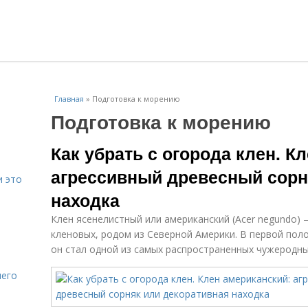
Главная
»
Подготовка к морению
Подготовка к морению
Как убрать с огорода клен. К
агрессивный древесный сорн
и это
находка
Клен ясенелистный или американский (Acer negundo) 
кленовых, родом из Северной Америки. В первой поло
он стал одной из самых распространенных чужеродны
него