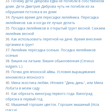
33.
Почему дети Диброва едва не погибли в собственном
доме. Дети Дмитрия Диброва чуть не погибли из-за
обрушения потолка в их доме
34.
Лучшее время для пересадки лилейника. Пересадка
лилейников: как и когда её лучше делать
35.
Посадка лилейников в открытый грунт весной. Сажаем
лилейник весной
36.
Как использовать перегной на даче. Время внесения
органики в грунт
37.
Лилейник пересадка осенью. Посадка лилейников
осенью
38.
Вишня на латыни. Вишня обыкновенная (Cerasus
vulgaris L.)
39.
Почва для японской айвы. Условия выращивания
хеномелеса японского
40.
Мина экзотика любви. Ипомея "Динь-динь", или Мина
Лобата в моем саду
41.
Как обрезать виноград первого года. Виноград:
обрезка в первый год
42.
Мышиный горошек цветок. Горошек мышиный (Vicia
cracca)