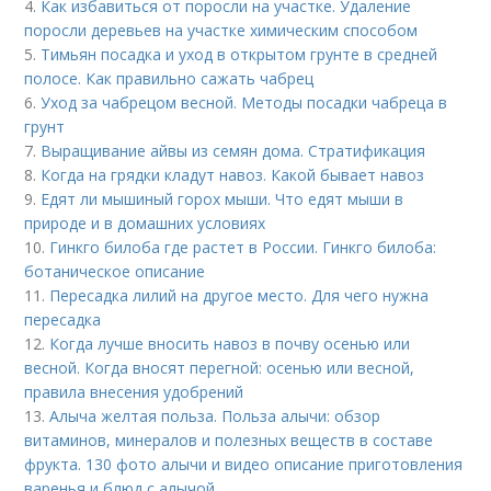
4.
Как избавиться от поросли на участке. Удаление
поросли деревьев на участке химическим способом
5.
Тимьян посадка и уход в открытом грунте в средней
полосе. Как правильно сажать чабрец
6.
Уход за чабрецом весной. Методы посадки чабреца в
грунт
7.
Выращивание айвы из семян дома. Стратификация
8.
Когда на грядки кладут навоз. Какой бывает навоз
9.
Едят ли мышиный горох мыши. Что едят мыши в
природе и в домашних условиях
10.
Гинкго билоба где растет в России. Гинкго билоба:
ботаническое описание
11.
Пересадка лилий на другое место. Для чего нужна
пересадка
12.
Когда лучше вносить навоз в почву осенью или
весной. Когда вносят перегной: осенью или весной,
правила внесения удобрений
13.
Алыча желтая польза. Польза алычи: обзор
витаминов, минералов и полезных веществ в составе
фрукта. 130 фото алычи и видео описание приготовления
варенья и блюд с алычой