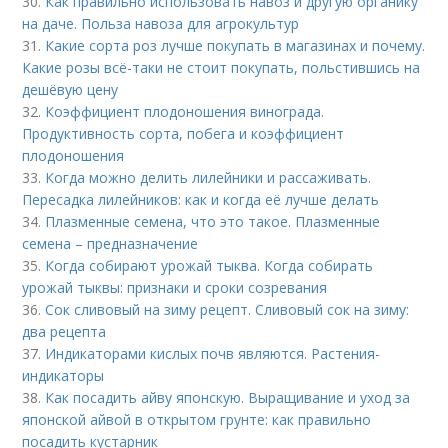
30.
Как правильно использовать навоз и другую органику
на даче. Польза навоза для агрокультур
31.
Какие сорта роз лучше покупать в магазинах и почему.
Какие розы всё-таки не стоит покупать, польстившись на
дешёвую цену
32.
Коэффициент плодоношения винограда.
Продуктивность сорта, побега и коэффициент
плодоношения
33.
Когда можно делить лилейники и рассаживать.
Пересадка лилейников: как и когда её лучше делать
34.
Плазменные семена, что это такое. Плазменные
семена – предназначение
35.
Когда собирают урожай тыква. Когда собирать
урожай тыквы: признаки и сроки созревания
36.
Сок сливовый на зиму рецепт. Сливовый сок на зиму:
два рецепта
37.
Индикаторами кислых почв являются. Растения-
индикаторы
38.
Как посадить айву японскую. Выращивание и уход за
японской айвой в открытом грунте: как правильно
посадить кустарник