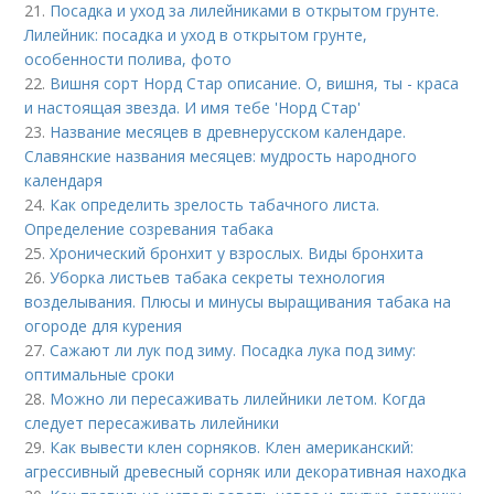
21.
Посадка и уход за лилейниками в открытом грунте.
Лилейник: посадка и уход в открытом грунте,
особенности полива, фото
22.
Вишня сорт Норд Стар описание. О, вишня, ты - краса
и настоящая звезда. И имя тебе 'Hорд Стар'
23.
Название месяцев в древнерусском календаре.
Славянские названия месяцев: мудрость народного
календаря
24.
Как определить зрелость табачного листа.
Определение созревания табака
25.
Хронический бронхит у взрослых. Виды бронхита
26.
Уборка листьев табака секреты технология
возделывания. Плюсы и минусы выращивания табака на
огороде для курения
27.
Сажают ли лук под зиму. Посадка лука под зиму:
оптимальные сроки
28.
Можно ли пересаживать лилейники летом. Когда
следует пересаживать лилейники
29.
Как вывести клен сорняков. Клен американский:
агрессивный древесный сорняк или декоративная находка