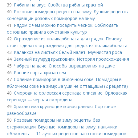
39.
Рябина на вкус. Свойства рябины красной
40.
Розовые помидоры рецепты на зиму. Лучшие рецепты
консервации розовых помидоров на зиму
41.
Рядом с чем можно посадить чеснок. Соблюдать
основные правила сочетания культур
42.
Ограждение из поликарбоната для грядок. Почему
стоит сделать ограждения для грядок из поликарбоната
43.
Каланхоэ на листьях белый налет. Мучнистая роса
44.
Зеленый изумруд крыжовник. История происхождения
45.
Чабрец на даче. Способы выращивания на даче
46.
Ранние сорта хризантем
47.
Соление помидоров в яблочном соке. Помидоры в
яблочном соке на зиму: За уши не оттащишь! (2 рецепта)
48.
Смородина орловская серенада описание. Орловская
серенада — черная смородина
49.
Хризантема крупноцветковая ранняя. Сортовое
разнообразие
50.
Розовые помидоры на зиму рецепты без
стерилизации. Вкусные помидоры на зиму, пальчики
оближешь — 11 лучших рецептов заготовки помидоров