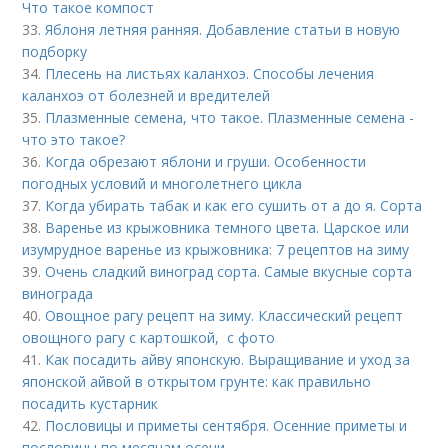
Что такое компост
33.
Яблоня летняя ранняя. Добавление статьи в новую
подборку
34.
Плесень на листьях каланхоэ. Способы лечения
каланхоэ от болезней и вредителей
35.
Плазменные семена, что такое. Плазменные семена -
что это такое?
36.
Когда обрезают яблони и груши. Особенности
погодных условий и многолетнего цикла
37.
Когда убирать табак и как его сушить от а до я. Сорта
38.
Варенье из крыжовника темного цвета. Царское или
изумрудное варенье из крыжовника: 7 рецептов на зиму
39.
Очень сладкий виноград сорта. Самые вкусные сорта
винограда
40.
Овощное рагу рецепт на зиму. Классический рецепт
овощного рагу с картошкой, с фото
41.
Как посадить айву японскую. Выращивание и уход за
японской айвой в открытом грунте: как правильно
посадить кустарник
42.
Пословицы и приметы сентября. Осенние приметы и
пословицы по месяцам осени