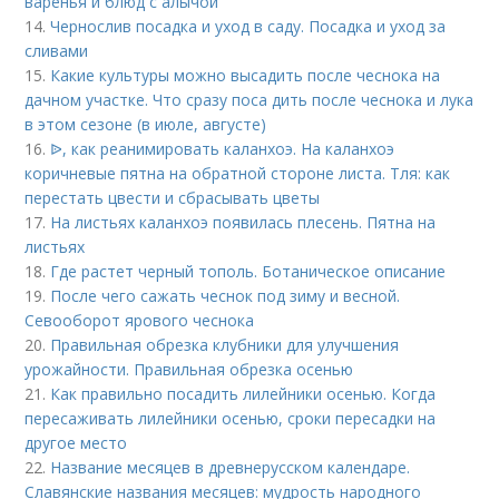
варенья и блюд с алычой
14.
Чернослив посадка и уход в саду. Посадка и уход за
сливами
15.
Какие культуры можно высадить после чеснока на
дачном участке. Что сразу поса дить после чеснока и лука
в этом сезоне (в июле, августе)
16.
ᐉ, как реанимировать каланхоэ. На каланхоэ
коричневые пятна на обратной стороне листа. Тля: как
перестать цвести и сбрасывать цветы
17.
На листьях каланхоэ появилась плесень. Пятна на
листьях
18.
Где растет черный тополь. Ботаническое описание
19.
После чего сажать чеснок под зиму и весной.
Севооборот ярового чеснока
20.
Правильная обрезка клубники для улучшения
урожайности. Правильная обрезка осенью
21.
Как правильно посадить лилейники осенью. Когда
пересаживать лилейники осенью, сроки пересадки на
другое место
22.
Название месяцев в древнерусском календаре.
Славянские названия месяцев: мудрость народного