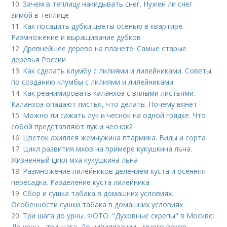
10.
Зачем в теплицу накидывать снег. Нужен ли снег
зимой в теплице
11.
Как посадить дубки цветы осенью в квартире.
Размножение и выращивание дубков
12.
Древнейшее дерево на планете. Самые старые
деревья России
13.
Как сделать клумбу с лилиями и лилейниками. Советы
по созданию клумбы с лилиями и лилейниками
14.
Как реанимировать каланхоэ с вялыми листьями.
Каланхоэ опадают листья, что делать. Почему вянет
15.
Можно ли сажать лук и чеснок на одной грядке. Что
собой представляют лук и чеснок?
16.
Цветок ахиллея жемчужина птармика. Виды и сорта
17.
Цикл развития мхов на примере кукушкина льна.
Жизненный цикл мха кукушкина льна
18.
Размножение лилейников делением куста и осенняя
пересадка. Разделение куста лилейника
19.
Сбор и сушка табака в домашних условиях.
Особенности сушки табака в домашних условиях
20.
Три шага до урны. ФОТО. "Духовные скрепы" в Москве:
До урны - три шага. До цивилизации - много веков