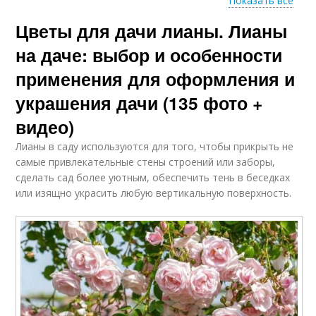
Показать все
Цветы для дачи лианы. Лианы
Красивоцветущие
Лианы для садового
лианы
участка
на даче: выбор и особенности
применения для оформления и
украшения дачи (135 фото +
Многолетние
Быстрорастущие
растения
лианы
видео)
Лианы в саду используются для того, чтобы прикрыть не
самые привлекательные стены строений или заборы,
сделать сад более уютным, обеспечить тень в беседках
Лианы для сада
Лианы для забора
или изящно украсить любую вертикальную поверхность.
Морозостойкие
Теневыносливые
лианы
лианы