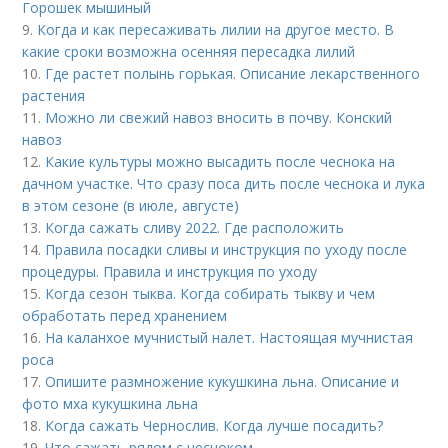
Горошек мышиный
9.
Когда и как пересаживать лилии на другое место. В
какие сроки возможна осенняя пересадка лилий
10.
Где растет полынь горькая. Описание лекарственного
растения
11.
Можно ли свежий навоз вносить в почву. Конский
навоз
12.
Какие культуры можно высадить после чеснока на
дачном участке. Что сразу поса дить после чеснока и лука
в этом сезоне (в июле, августе)
13.
Когда сажать сливу 2022. Где расположить
14.
Правила посадки сливы и инструкция по уходу после
процедуры. Правила и инструкция по уходу
15.
Когда сезон тыква. Когда собирать тыкву и чем
обработать перед хранением
16.
На каланхое мучнистый налет. Настоящая мучнистая
роса
17.
Опишите размножение кукушкина льна. Описание и
фото мха кукушкина льна
18.
Когда сажать Чернослив. Когда лучше посадить?
19.
Что сажать рядом с чесноком