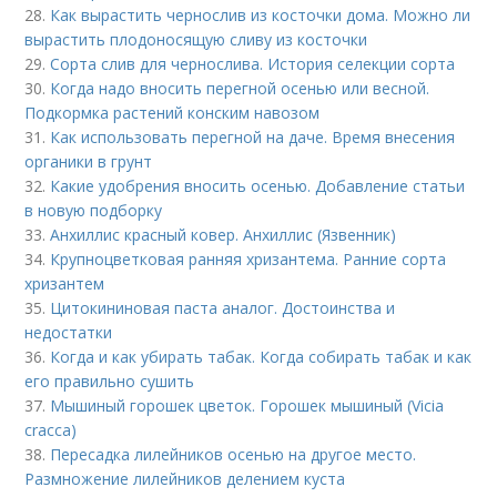
28.
Как вырастить чернослив из косточки дома. Можно ли
вырастить плодоносящую сливу из косточки
29.
Сорта слив для чернослива. История селекции сорта
30.
Когда надо вносить перегной осенью или весной.
Подкормка растений конским навозом
31.
Как использовать перегной на даче. Время внесения
органики в грунт
32.
Какие удобрения вносить осенью. Добавление статьи
в новую подборку
33.
Анхиллис красный ковер. Анхиллис (Язвенник)
34.
Крупноцветковая ранняя хризантема. Ранние сорта
хризантем
35.
Цитокининовая паста аналог. Достоинства и
недостатки
36.
Когда и как убирать табак. Когда собирать табак и как
его правильно сушить
37.
Мышиный горошек цветок. Горошек мышиный (Vicia
cracca)
38.
Пересадка лилейников осенью на другое место.
Размножение лилейников делением куста