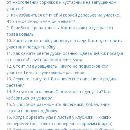
от многолетних сорняков и кустарника на запущенном
участке?
8.
Как избавиться от пней и корней деревьев на участке..
Что такое пень, и чем он мешает?
9.
Лечебные трава ковыль. Как выглядит и где растет
трава ковыль
10.
Как вырастить айву японскую в саду. Как подготовить
участок и посадить айву
11.
Как сажать цветы дубки осенью. Цветы дубки: посадка
в открытый грунт, размножение, уход
12.
Стоит ли выращивать Гинкго на подмосковном
участке. Гинкго – уникальное растение
13.
Леукотоэ curly red. Ботаническое описание и родина
растения
14.
Без усиков и шелухи. О чем молчат девушки? Как
избавиться от усиков?
15.
5 способов размножить лилейники. Добавление
статьи в новую подборку
16.
Когда обрезать усы и листья у клубники. Никаких
экспериментов, только проверенные приемы (видео)
17.
Технология посадки лилейников в открытый грунт